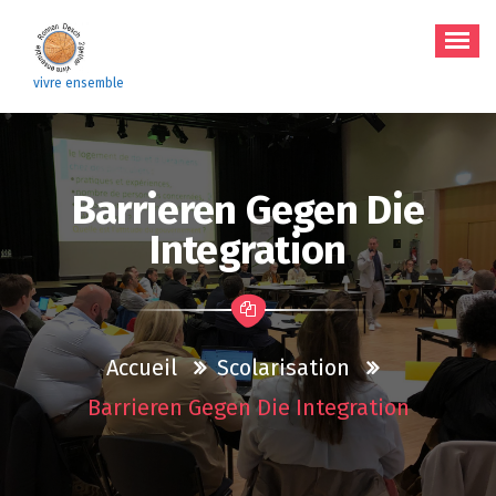
Aller
au
contenu
vivre ensemble
Barrieren Gegen Die
Integration
Accueil
Scolarisation
Barrieren Gegen Die Integration