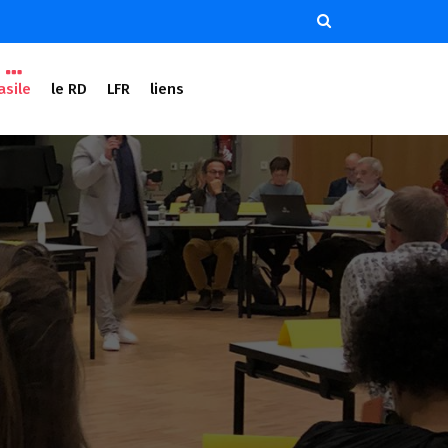
asile
le RD
LFR
liens