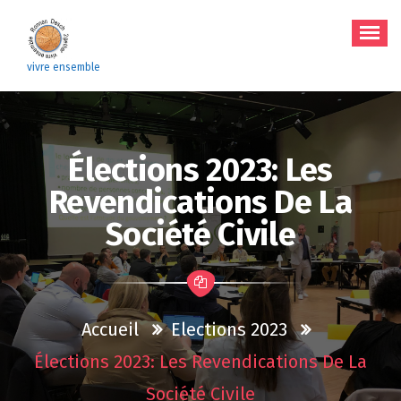
Aller
au
contenu
vivre ensemble
Élections 2023: Les
Revendications De La
Société Civile
Accueil
Elections 2023
Élections 2023: Les Revendications De La
Société Civile