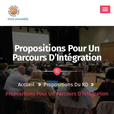
Aller
au
contenu
vivre ensemble
Propositions Pour Un
Parcours D’Intégration
Accueil
Propositions Du RD
Propositions Pour Un Parcours D’Intégration