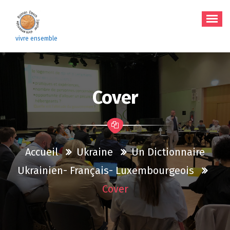
Aller
au
contenu
vivre ensemble
Cover
Accueil
Ukraine
Un Dictionnaire
Ukrainien- Français- Luxembourgeois
Cover