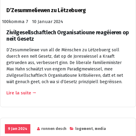
D’Zesummeliewen zu Lëtzebuerg
100komma 7 10 Januar 2024
Zivilgesellschaftlech Organisatioune reagéieren op
neit Gesetz
D’Zesummeliewe vun all de Mënschen zu Lëtzebuerg soll
duerch een neit Gesetz, dat op de Joreswiessel a Kraaft
getrueden ass, verbessert ginn. De liberale Familieminister
Max Hahn schwätzt vun engem Paradigmewiessel, mee
zivilgesellschaftlech Organisatioune kritiséieren, datt et net
wäit genuch geet, och wa si d’Gesetz prinzipiell begréissen.
Lire la suite
9 Jan 2024
ronnen desch
logement
,
media