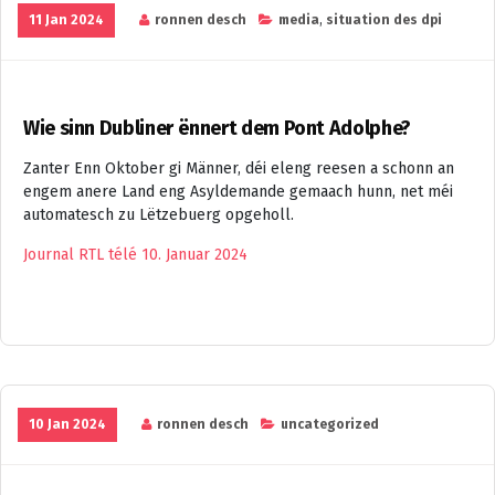
11 Jan 2024
ronnen desch
media
,
situation des dpi
Wie sinn Dubliner ënnert dem Pont Adolphe?
Zanter Enn Oktober gi Männer, déi eleng reesen a schonn an
engem anere Land eng Asyldemande gemaach hunn, net méi
automatesch zu Lëtzebuerg opgeholl.
Journal RTL télé 10. Januar 2024
10 Jan 2024
ronnen desch
uncategorized