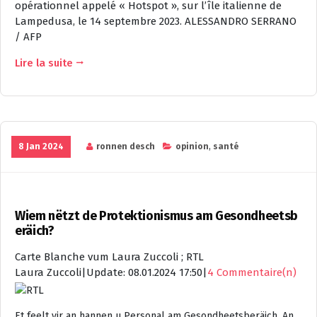
opérationnel appelé « Hotspot », sur l’île italienne de
Lampedusa, le 14 septembre 2023.
ALESSANDRO SERRANO
/ AFP
Lire la suite
8 Jan 2024
ronnen desch
opinion
,
santé
Wiem nëtzt de Protektionismus am Gesondheetsb
eräich?
Carte Blanche vum Laura Zuccoli ; RTL
Laura Zuccoli
|
Update: 08.01.2024 17:50
|
4 Commentaire(n)
Et feelt vir an hannen u Personal am Gesondheetsberäich. An