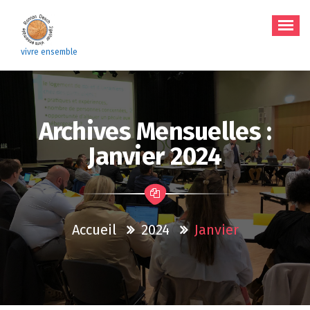
Aller
au
contenu
vivre ensemble
Archives Mensuelles :
Janvier 2024
Accueil
2024
Janvier