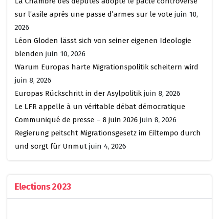
La Chambre des députés adopte le pacte controversé
sur l’asile après une passe d’armes sur le vote
juin 10,
2026
Léon Gloden lässt sich von seiner eigenen Ideologie
blenden
juin 10, 2026
Warum Europas harte Migrationspolitik scheitern wird
juin 8, 2026
Europas Rückschritt in der Asylpolitik
juin 8, 2026
Le LFR appelle à un véritable débat démocratique
Communiqué de presse – 8 juin 2026
juin 8, 2026
Regierung peitscht Migrationsgesetz im Eiltempo durch
und sorgt für Unmut
juin 4, 2026
Elections 2023