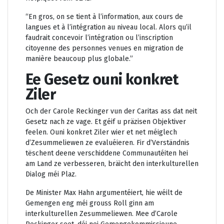
“En gros, on se tient à l’information, aux cours de
langues et à l’intégration au niveau local. Alors qu’il
faudrait concevoir l’intégration ou l’inscription
citoyenne des personnes venues en migration de
manière beaucoup plus globale.”
Ee Gesetz ouni konkret
Ziler
Och der Carole Reckinger vun der Caritas ass dat neit
Gesetz nach ze vage. Et géif u präzisen Objektiver
feelen. Ouni konkret Ziler wier et net méiglech
d’Zesummeliewen ze evaluéieren. Fir d’Verständnis
tëschent deene verschiddene Communautéiten hei
am Land ze verbesseren, bräicht den interkulturellen
Dialog méi Plaz.
De Minister Max Hahn argumentéiert, hie wéilt de
Gemengen eng méi grouss Roll ginn am
interkulturellen Zesummeliewen. Mee d’Carole