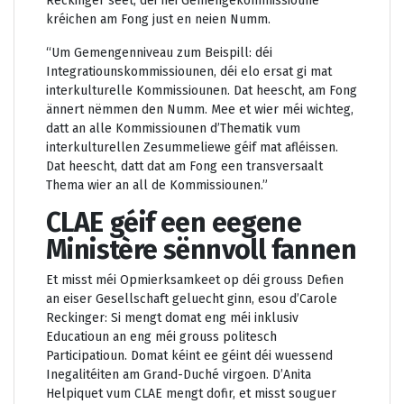
Reckinger seet, déi nei Gemengekommissioune
kréichen am Fong just en neien Numm.
“Um Gemengenniveau zum Beispill: déi
Integratiounskommissiounen, déi elo ersat gi mat
interkulturelle Kommissiounen. Dat heescht, am Fong
ännert nëmmen den Numm. Mee et wier méi wichteg,
datt an alle Kommissiounen d’Thematik vum
interkulturellen Zesummeliewe géif mat afléissen.
Dat heescht, datt dat am Fong een transversaalt
Thema wier an all de Kommissiounen.”
CLAE géif een eegene
Ministère sënnvoll fannen
Et misst méi Opmierksamkeet op déi grouss Defien
an eiser Gesellschaft geluecht ginn, esou d’Carole
Reckinger: Si mengt domat eng méi inklusiv
Educatioun an eng méi grouss politesch
Participatioun. Domat kéint ee géint déi wuessend
Inegalitéiten am Grand-Duché virgoen. D’Anita
Helpiquet vum CLAE mengt dofir, et misst souguer