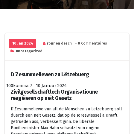
10 Jan 2024
ronnen desch
- 0 Commentaires
uncategorized
D’Zesummeliewen zu Lëtzebuerg
100komma 7 10 Januar 2024
Zivilgesellschaftlech Organisatioune
reagéieren op neit Gesetz
D’Zesummeliewe vun all de Mënschen zu Lëtzebuerg soll
duerch een neit Gesetz, dat op de Joreswiessel a Kraaft
getrueden ass, verbessert ginn. De liberale
Familieminister Max Hahn schwätzt vun engem