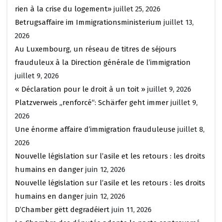
rien à la crise du logement»
juillet 25, 2026
Betrugsaffaire im Immigrationsministerium
juillet 13,
2026
Au Luxembourg, un réseau de titres de séjours
frauduleux à la Direction générale de l’immigration
juillet 9, 2026
« Déclaration pour le droit à un toit »
juillet 9, 2026
Platzverweis „renforcé“: Schärfer geht immer
juillet 9,
2026
Une énorme affaire d’immigration frauduleuse
juillet 8,
2026
Nouvelle législation sur l’asile et les retours : les droits
humains en danger
juin 12, 2026
Nouvelle législation sur l’asile et les retours : les droits
humains en danger
juin 12, 2026
D’Chamber gëtt degradéiert
juin 11, 2026