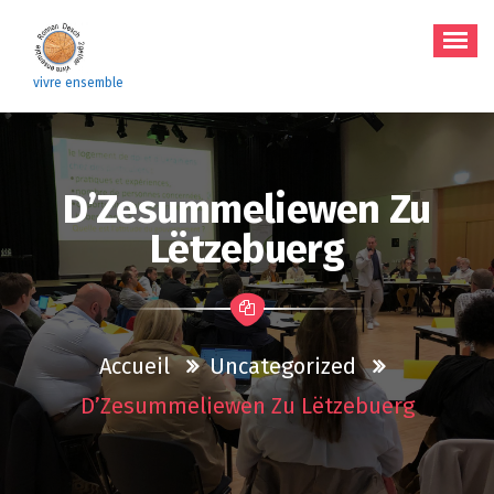
Aller
au
contenu
vivre ensemble
D’Zesummeliewen Zu
Lëtzebuerg
Accueil
Uncategorized
D’Zesummeliewen Zu Lëtzebuerg