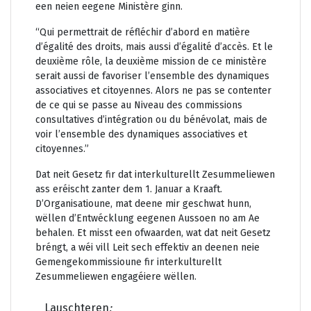
een neien eegene Ministère ginn.
“Qui permettrait de réfléchir d’abord en matière
d’égalité des droits, mais aussi d’égalité d’accès. Et le
deuxième rôle, la deuxième mission de ce ministère
serait aussi de favoriser l’ensemble des dynamiques
associatives et citoyennes. Alors ne pas se contenter
de ce qui se passe au Niveau des commissions
consultatives d’intégration ou du bénévolat, mais de
voir l’ensemble des dynamiques associatives et
citoyennes.”
Dat neit Gesetz fir dat interkulturellt Zesummeliewen
ass eréischt zanter dem 1. Januar a Kraaft.
D’Organisatioune, mat deene mir geschwat hunn,
wëllen d’Entwécklung eegenen Aussoen no am Ae
behalen. Et misst een ofwaarden, wat dat neit Gesetz
bréngt, a wéi vill Leit sech effektiv an deenen neie
Gemengekommissioune fir interkulturellt
Zesummeliewen engagéiere wëllen.
Lauschteren
: