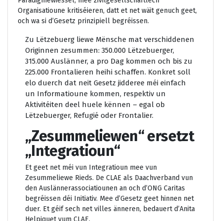
Paradigmewiessel, mee zivilgesellschaftlech
Organisatioune kritiséieren, datt et net wäit genuch geet,
och wa si d’Gesetz prinzipiell begréissen.
Zu Lëtzebuerg liewe Mënsche mat verschiddenen
Originnen zesummen: 350.000 Lëtzebuerger,
315.000 Auslänner, a pro Dag kommen och bis zu
225.000 Frontalieren heihi schaffen. Konkret soll
elo duerch dat neit Gesetz jidderee méi einfach
un Informatioune kommen, respektiv un
Aktivitéiten deel huele kënnen – egal ob
Lëtzebuerger, Refugié oder Frontalier.
„Zesummeliewen“ ersetzt
„Integratioun“
Et geet net méi vun Integratioun mee vun
Zesummeliewe Rieds. De CLAE als Daachverband vun
den Auslännerassociatiounen an och d’ONG Caritas
begréissen déi Initiativ. Mee d’Gesetz geet hinnen net
duer. Et géif sech net villes änneren, bedauert d’Anita
Helpiquet vum CLAE.