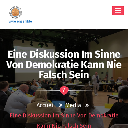
Aller
au
contenu
vivre ensemble
Eine Diskussion Im Sinne
Von Demokratie Kann Nie
Falsch Sein
Accueil
Media
Eine Diskussion Im Sinne Von Demokratie
Kann Nie Falsch Sein