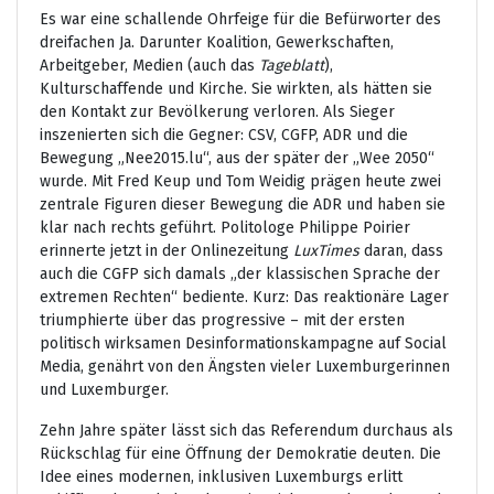
Es war eine schallende Ohrfeige für die Befürworter des
dreifachen Ja. Darunter Koalition, Gewerkschaften,
Arbeitgeber, Medien (auch das
Tageblatt
),
Kulturschaffende und Kirche. Sie wirkten, als hätten sie
den Kontakt zur Bevölkerung verloren. Als Sieger
inszenierten sich die Gegner: CSV, CGFP, ADR und die
Bewegung „Nee2015.lu“, aus der später der „Wee 2050“
wurde. Mit Fred Keup und Tom Weidig prägen heute zwei
zentrale Figuren dieser Bewegung die ADR und haben sie
klar nach rechts geführt. Politologe Philippe Poirier
erinnerte jetzt in der Onlinezeitung
LuxTimes
daran, dass
auch die CGFP sich damals „der klassischen Sprache der
extremen Rechten“ bediente. Kurz: Das reaktionäre Lager
triumphierte über das progressive – mit der ersten
politisch wirksamen Desinformationskampagne auf Social
Media, genährt von den Ängsten vieler Luxemburgerinnen
und Luxemburger.
Zehn Jahre später lässt sich das Referendum durchaus als
Rückschlag für eine Öffnung der Demokratie deuten. Die
Idee eines modernen, inklusiven Luxemburgs erlitt