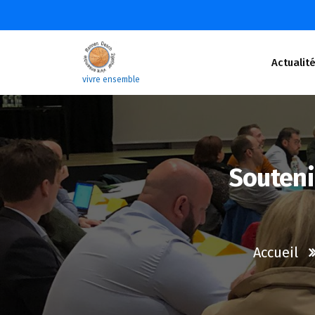
Aller
au
contenu
Actualit
vivre ensemble
Souteni
Accueil