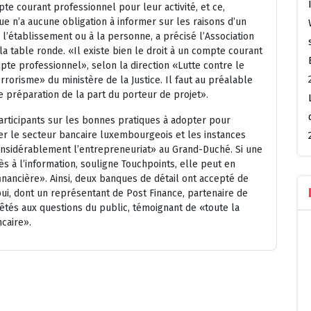
e courant professionnel pour leur activité, et ce,
e n’a aucune obligation à informer sur les raisons d’un
de l’établissement ou à la personne, a précisé l’Association
 table ronde. «Il existe bien le droit à un compte courant
mpte professionnel», selon la direction «Lutte contre le
rorisme» du ministère de la Justice. Il faut au préalable
de préparation de la part du porteur de projet».
participants sur les bonnes pratiques à adopter pour
iser le secteur bancaire luxembourgeois et les instances
onsidérablement l’entrepreneuriat» au Grand-Duché. Si une
cès à l’information, souligne Touchpoints, elle peut en
financière». Ainsi, deux banques de détail ont accepté de
ui, dont un représentant de Post Finance, partenaire de
prêtés aux questions du public, témoignant de «toute la
ncaire».