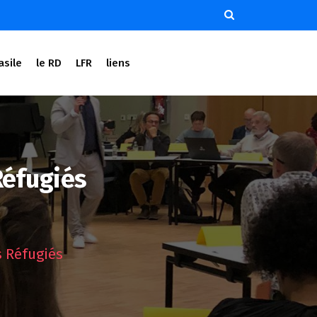
asile
le RD
LFR
liens
Réfugiés
s Réfugiés