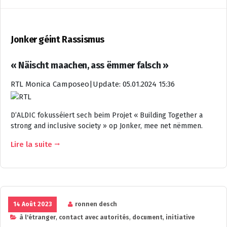
Jonker géint Rassismus
« Näischt maachen, ass ëmmer falsch »
RTL Monica Camposeo
|
Update: 05.01.2024 15:36
D’ALDIC fokusséiert sech beim Projet « Building Together a
strong and inclusive society » op Jonker, mee net nëmmen.
Lire la suite
14 Août 2023
ronnen desch
à l'étranger
,
contact avec autorités
,
document
,
initiative