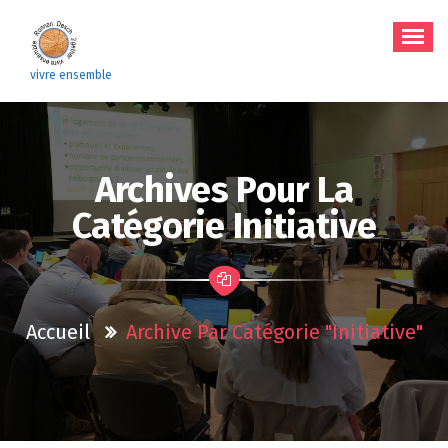
Aller
au
contenu
vivre ensemble
Archives Pour La
Catégorie Initiative
Accueil
Archive Par Catégorie "initiative"