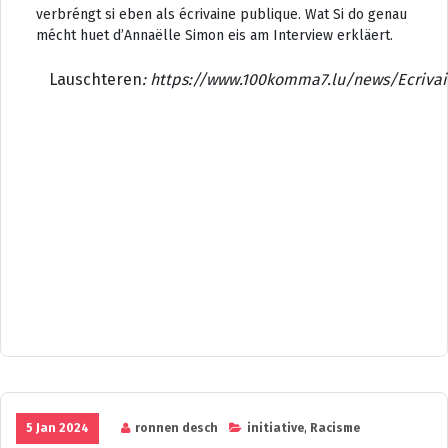
verbréngt si eben als écrivaine publique. Wat Si do genau
mécht huet d’Annaëlle Simon eis am Interview erkläert.
Lauschteren
: https://www.100komma7.lu/news/Ecrivai
5 Jan 2024
ronnen desch
initiative
,
Racisme