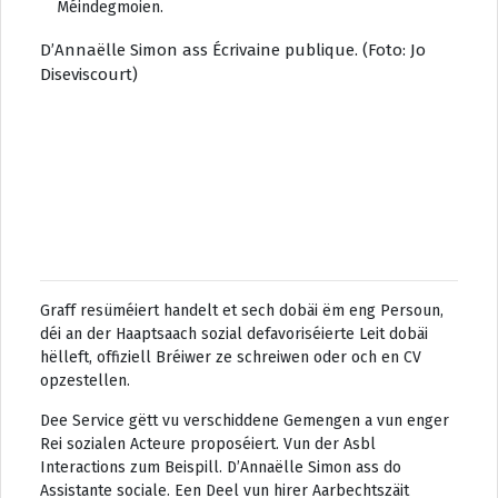
Méindegmoien.
D’Annaëlle Simon ass Écrivaine publique. (Foto: Jo
Diseviscourt)
Graff resüméiert handelt et sech dobäi ëm eng Persoun,
déi an der Haaptsaach sozial defavoriséierte Leit dobäi
hëlleft, offiziell Bréiwer ze schreiwen oder och en CV
opzestellen.
Dee Service gëtt vu verschiddene Gemengen a vun enger
Rei sozialen Acteure proposéiert. Vun der Asbl
Interactions zum Beispill. D’Annaëlle Simon ass do
Assistante sociale. Een Deel vun hirer Aarbechtszäit