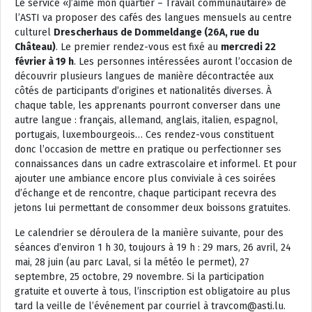
Le service «J’aime mon quartier – Travail communautaire» de
l’ASTI va proposer des cafés des langues mensuels au centre
culturel
Drescherhaus de Dommeldange (26A, rue du
Château)
. Le premier rendez-vous est fixé au
mercredi 22
février à 19 h
. Les personnes intéressées auront l’occasion de
découvrir plusieurs langues de manière décontractée aux
côtés de participants d’origines et nationalités diverses. À
chaque table, les apprenants pourront converser dans une
autre langue : français, allemand, anglais, italien, espagnol,
portugais, luxembourgeois… Ces rendez-vous constituent
donc l’occasion de mettre en pratique ou perfectionner ses
connaissances dans un cadre extrascolaire et informel. Et pour
ajouter une ambiance encore plus conviviale à ces soirées
d’échange et de rencontre, chaque participant recevra des
jetons lui permettant de consommer deux boissons gratuites.
Le calendrier se déroulera de la manière suivante, pour des
séances d’environ 1 h 30, toujours à 19 h : 29 mars, 26 avril, 24
mai, 28 juin (au parc Laval, si la météo le permet), 27
septembre, 25 octobre, 29 novembre. Si la participation
gratuite et ouverte à tous, l’inscription est obligatoire au plus
tard la veille de l’événement par courriel à travcom@asti.lu.