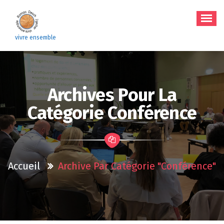
Aller
au
contenu
vivre ensemble
Archives Pour La
Catégorie Conférence
Accueil
Archive Par Catégorie "conférence"