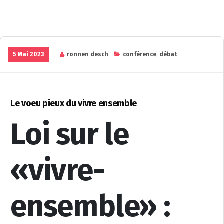
5 Mai 2023
ronnen desch
conférence
,
débat
Le voeu pieux du vivre ensemble
Loi sur le
«vivre-
ensemble» :