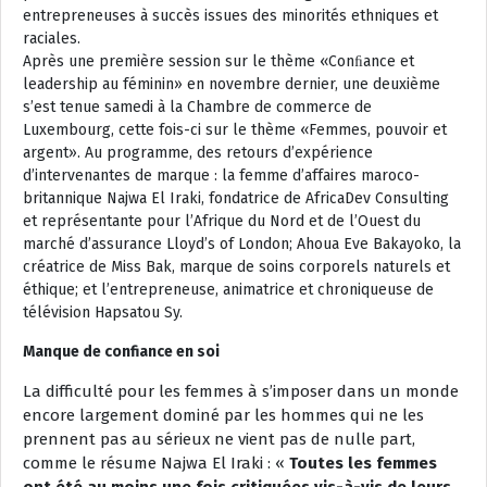
entrepreneuses à succès issues des minorités ethniques et
raciales.
Après une première session sur le thème «Conﬁance et
leadership au féminin» en novembre dernier, une deuxième
s’est tenue samedi à la Chambre de commerce de
Luxembourg, cette fois-ci sur le thème «Femmes, pouvoir et
argent». Au programme, des retours d’expérience
d’intervenantes de marque : la femme d’affaires maroco-
britannique Najwa El Iraki, fondatrice de AfricaDev Consulting
et représentante pour l’Afrique du Nord et de l’Ouest du
marché d’assurance Lloyd’s of London; Ahoua Eve Bakayoko, la
créatrice de Miss Bak, marque de soins corporels naturels et
éthique; et l’entrepreneuse, animatrice et chroniqueuse de
télévision Hapsatou Sy.
Manque de confiance en soi
La difficulté pour les femmes à s’imposer dans un monde
encore largement dominé par les hommes qui ne les
prennent pas au sérieux ne vient pas de nulle part,
comme le résume Najwa El Iraki : «
Toutes les femmes
ont été au moins une fois critiquées vis-à-vis de leurs