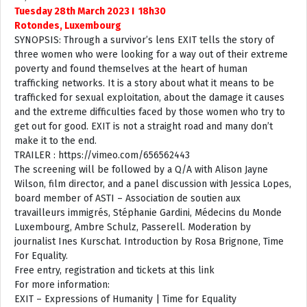
Tuesday 28th March 2023 I 18h30
Rotondes, Luxembourg
SYNOPSIS: Through a survivor’s lens EXIT tells the story of
three women who were looking for a way out of their extreme
poverty and found themselves at the heart of human
trafficking networks. It is a story about what it means to be
trafficked for sexual exploitation, about the damage it causes
and the extreme difficulties faced by those women who try to
get out for good. EXIT is not a straight road and many don’t
make it to the end.
TRAILER : https://vimeo.com/656562443
The screening will be followed by a Q/A with Alison Jayne
Wilson, film director, and a panel discussion with Jessica Lopes,
board member of ASTI – Association de soutien aux
travailleurs immigrés, Stéphanie Gardini, Médecins du Monde
Luxembourg, Ambre Schulz, Passerell. Moderation by
journalist Ines Kurschat. Introduction by Rosa Brignone, Time
For Equality.
Free entry, registration and tickets at this link
For more information:
EXIT – Expressions of Humanity | Time for Equality