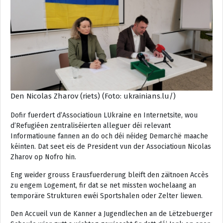
Den Nicolas Zharov (riets) (Foto: ukrainians.lu/)
Dofir fuerdert d’Associatioun LUkraine en Internetsite, wou
d’Refugiéen zentraliséierten alleguer déi relevant
Informatioune fannen an do och déi néideg Demarchë maache
kéinten. Dat seet eis de President vun der Associatioun Nicolas
Zharov op Nofro hin.
Eng weider grouss Erausfuerderung bleift den zäitnoen Accès
zu engem Logement, fir dat se net missten wochelaang an
temporäre Strukturen ewéi Sportshalen oder Zelter liewen.
Den Accueil vun de Kanner a Jugendlechen an de Lëtzebuerger