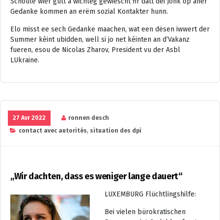
Schoule wier gutt a wichteg gewiescht fir datt déi Jonk op aner
Gedanke kommen an erëm sozial Kontakter hunn.
Elo misst ee sech Gedanke maachen, wat een dësen iwwert der
Summer kéint ubidden, well si jo net kéinten an d’Vakanz
fueren, esou de Nicolas Zharov, President vu der Asbl
LUkraine.
27 Avr 2022
ronnen desch
contact avec autorités
,
situation des dpi
„Wir dachten, dass es weniger lange dauert“
LUXEMBURG Flüchtlingshilfe:
Bei vielen bürokratischen