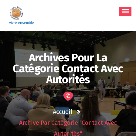
Aller
au
contenu
vivre ensemble
Archives Pour La
Catégorie Contact Avec
Autorités
Accueil
Archive Par Catégorie "contact Avec
Autorités"