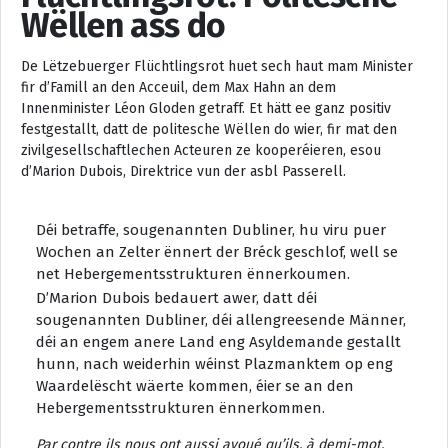
Wëllen ass do
​​​​​​​De Lëtzebuerger Flüchtlingsrot huet sech haut mam Minister
fir d’Famill an den Acceuil, dem Max Hahn an dem
Innenminister Léon Gloden getraff. Et hätt ee ganz positiv
festgestallt, datt de politesche Wëllen do wier, fir mat den
zivilgesellschaftlechen Acteuren ze kooperéieren, esou
d’Marion Dubois, Direktrice vun der asbl Passerell.
Déi betraffe, sougenannten Dubliner, hu viru puer
Wochen an Zelter ënnert der Bréck geschlof, well se
net Hebergementsstrukturen ënnerkoumen.
D’Marion Dubois bedauert awer, datt déi
sougenannten Dubliner, déi allengreesende Männer,
déi an engem anere Land eng Asyldemande gestallt
hunn, nach weiderhin wéinst Plazmanktem op eng
Waardelëscht wäerte kommen, éier se an den
Hebergementsstrukturen ënnerkommen.
Par contre ils nous ont aussi avoué qu’ils, à demi-mot,