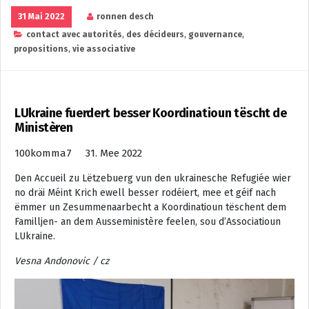
31 Mai 2022
ronnen desch
contact avec autorités
,
des décideurs
,
gouvernance
,
propositions
,
vie associative
LUkraine fuerdert besser Koordinatioun tëscht de
Ministèren
100komma7 31. Mee 2022
Den Accueil zu Lëtzebuerg vun den ukrainesche Refugiée wier
no dräi Méint Krich ewell besser rodéiert, mee et géif nach
ëmmer un Zesummenaarbecht a Koordinatioun tëschent dem
Familljen- an dem Ausseministère feelen, sou d’Associatioun
LUkraine.
Vesna Andonovic / cz