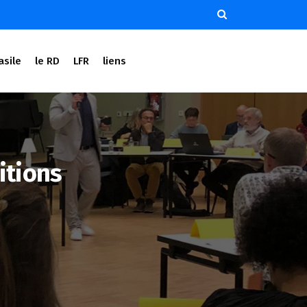
asile
le RD
LFR
liens
itions