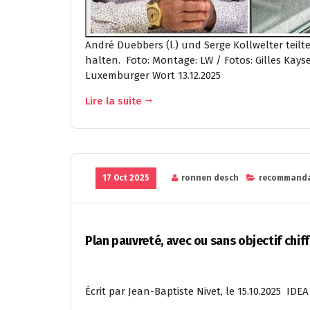
André Duebbers (l.) und Serge Kollwelter tei
halten. Foto: Montage: LW / Fotos: Gilles Kay
Luxemburger Wort 13.12.2025
Lire la suite
17 Oct 2025
ronnen desch
recommanda
Plan pauvreté, avec ou sans objectif chiff
Écrit par Jean-Baptiste Nivet, le 15.10.2025 IDEA