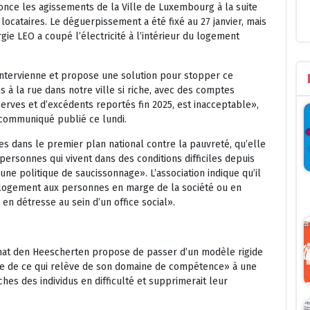
nonce les agissements de la Ville de Luxembourg à la suite
ocataires. Le déguerpissement a été fixé au 27 janvier, mais
ie LEO a coupé l’électricité à l’intérieur du logement
e intervienne et propose une solution pour stopper ce
s à la rue dans notre ville si riche, avec des comptes
erves et d’excédents reportés fin 2025, est inacceptable»,
 communiqué publié ce lundi.
ces dans le premier plan national contre la pauvreté, qu’elle
ersonnes qui vivent dans des conditions difficiles depuis
une politique de saucissonnage». L’association indique qu’il
un logement aux personnes en marge de la société ou en
 en détresse au sein d’un office social».
t mat den Heescherten propose de passer d’un modèle rigide
e de ce qui relève de son domaine de compétence» à une
ches des individus en difficulté et supprimerait leur