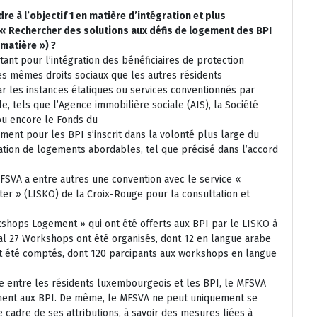
re à l’objectif 1 en matière d’intégration et plus
(« Rechercher des solutions aux défis de logement des BPI
 matière ») ?
ant pour l’intégration des bénéficiaires de protection
es mêmes droits sociaux que les autres résidents
ar les instances étatiques ou services conventionnés par
, tels que l’Agence immobilière sociale (AIS), la Société
ou encore le Fonds du
ement pour les BPI s’inscrit dans la volonté plus large du
ion de logements abordables, tel que précisé dans l’accord
 MFSVA a entre autres une convention avec le service «
er » (LISKO) de la Croix-Rouge pour la consultation et
rkshops Logement » qui ont été oﬀerts aux BPI par le LISKO à
otal 27 Workshops ont été organisés, dont 12 en langue arabe
 ont été comptés, dont 120 parcipants aux workshops en langue
te entre les résidents luxembourgeois et les BPI, le MFSVA
ment aux BPI. De même, le MFSVA ne peut uniquement se
cadre de ses attributions, à savoir des mesures liées à