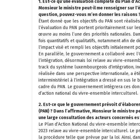
1. Est-ce qu’une évaluation complète du Plan d’Ac
Monsieur le ministre peut-il me renseigner sur l’
question, pouvez-vous m’en donner les raisons 
Étant donné que les objectifs du PAN sont réalisés 
l’évaluation du PAN portent prioritairement sur l
œuvre au moins l’une des priorités nationales. Dans
fois quantitatifs et qualitatifs, notamment afin de 
l’impact visé et rempli les objectifs initialement po
En parallèle, le gouvernement a collaboré avec l’
l’intégration, désormais loi relave au vivre-ensemb
track du système luxembourgeois d’intégration, inc
réalisée dans une perspective internationale, a é
interministériel à l’intégration a dressé en sus le
cadre du PAN. Le gouvernement intégrera ces don
d’action national du vivre-ensemble interculturel.
2. Est-ce que le gouvernement prévoit d’élaborer
(PAN) ? Dans l’aﬃrmative, Monsieur le ministre pe
une large consultation des acteurs concernés es
Le Plan d’Action National du vivre-ensemble interc
2023 relave au vivre-ensemble interculturel. Le pro
la procédure telle que prévue par la loi. Ainsi, d