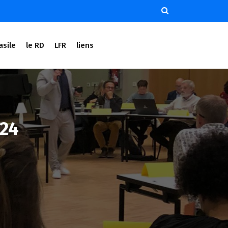
asile
le RD
LFR
liens
024