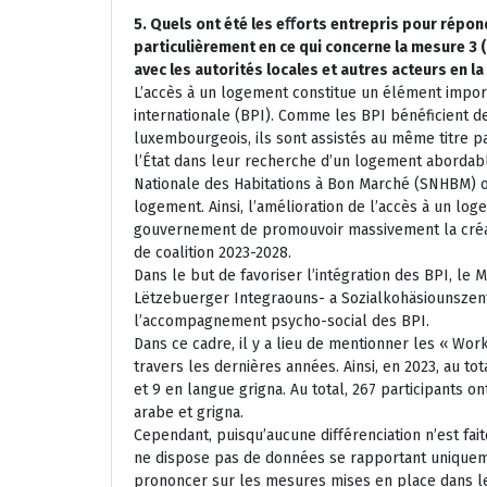
5. Quels ont été les eﬀorts entrepris pour répond
particulièrement en ce qui concerne la mesure 3 
avec les autorités locales et autres acteurs en la
L’accès à un logement constitue un élément import
internationale (BPI). Comme les BPI bénéficient d
luxembourgeois, ils sont assistés au même titre p
l’État dans leur recherche d’un logement abordable
Nationale des Habitations à Bon Marché (SNHBM) 
logement. Ainsi, l’amélioration de l’accès à un log
gouvernement de promouvoir massivement la créat
de coalition 2023-2028.
Dans le but de favoriser l’intégration des BPI, le
Lëtzebuerger Integraouns- a Sozialkohäsiounszent
l’accompagnement psycho-social des BPI.
Dans ce cadre, il y a lieu de mentionner les « Wo
travers les dernières années. Ainsi, en 2023, au t
et 9 en langue grigna. Au total, 267 participants
arabe et grigna.
Cependant, puisqu’aucune diﬀérenciation n’est fai
ne dispose pas de données se rapportant unique
prononcer sur les mesures mises en place dans le 