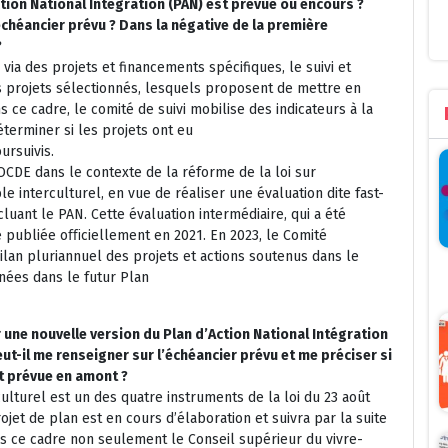
tion National Intégration (PAN) est prévue ou encours ?
échéancier prévu ? Dans la négative de la première
?
via des projets et financements spécifiques, le suivi et
es projets sélectionnés, lesquels proposent de mettre en
 ce cadre, le comité de suivi mobilise des indicateurs à la
déterminer si les projets ont eu
ursuivis.
OCDE dans le contexte de la réforme de la loi sur
le interculturel, en vue de réaliser une évaluation dite fast-
luant le PAN. Cette évaluation intermédiaire, qui a été
té publiée oﬃciellement en 2021. En 2023, le Comité
 bilan pluriannuel des projets et actions soutenus dans le
nées dans le futur Plan
 une nouvelle version du Plan d’Action National Intégration
ut-il me renseigner sur l’échéancier prévu et me préciser si
t prévue en amont ?
ulturel est un des quatre instruments de la loi du 23 août
jet de plan est en cours d’élaboration et suivra par la suite
ans ce cadre non seulement le Conseil supérieur du vivre-