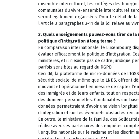
ensemble interculturel, les collèges des bourgm
communales du vivre-ensemble interculturel seron
seront également organisées. Pour le détail de la 
l’Article 3 paragraphes 3-11 de la loi relave au vi
3. Quels enseignements pouvez-vous tirer de la m
politique d’intégration à long terme ?
En comparaison internationale, le Luxembourg dis
évaluer eﬃcacement la politique d’intégration. Ce
ministères, et il n’existe pas de cadre juridique 
parfois sensibles au regard du RGPD.
Ceci dit, la plateforme de micro-données de l’IGS
sécurité sociale, de même que le LNDS, oﬀrent dé
innovant et opérationnel en mesure de capter l’en
des immigrés et de leurs enfants, tout en respect
des données personnelles. Combinables sur base
données permettraient d’avoir une vision longitudi
d’intégration et sur les éventuels obstacles renco
En outre, le ministère de la Famille, des Solidari
réalise avec ses partenaires des enquêtes complé
l’enquête nationale sur le racisme et les discrimin
sociale dans la participation au CAI.