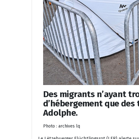
Des migrants n’ayant tr
d’hébergement que des t
Adolphe.
Photo : archives lq
Le Lëtzebuerger Flüchtlingsrot (LFR) alerte s