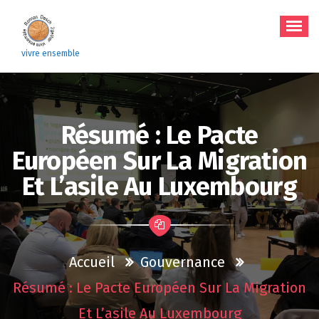
Aller
au
contenu
vivre ensemble
Résumé : Le Pacte
Européen Sur La Migration
Et L’asile Au Luxembourg
Accueil
Gouvernance
Résumé : Le Pacte Européen Sur La Migration
Et L’asile Au Luxembourg