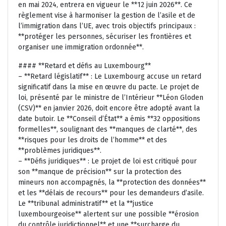
en mai 2024, entrera en vigueur le **12 juin 2026**. Ce
règlement vise à harmoniser la gestion de l’asile et de
l’immigration dans l’UE, avec trois objectifs principaux :
**protéger les personnes, sécuriser les frontières et
organiser une immigration ordonnée**.
#### **Retard et défis au Luxembourg**
– **Retard législatif** : Le Luxembourg accuse un retard
significatif dans la mise en œuvre du pacte. Le projet de
loi, présenté par le ministre de l’Intérieur **Léon Gloden
(CSV)** en janvier 2026, doit encore être adopté avant la
date butoir. Le **Conseil d’État** a émis **32 oppositions
formelles**, soulignant des **manques de clarté**, des
**risques pour les droits de l’homme** et des
**problèmes juridiques**.
– **Défis juridiques** : Le projet de loi est critiqué pour
son **manque de précision** sur la protection des
mineurs non accompagnés, la **protection des données**
et les **délais de recours** pour les demandeurs d’asile.
Le **tribunal administratif** et la **justice
luxembourgeoise** alertent sur une possible **érosion
du contrôle juridictionnel** et une **surcharge du