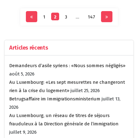
Pagination
1
2
3
…
147
des
publications
Articles récents
Demandeurs d’asile syriens : «Nous sommes négligés»
août 5, 2026
Au Luxembourg: «Les sept mesurettes ne changeront
rien à la crise du logement»
juillet 25, 2026
Betrugsaffaire im Immigrationsministerium
juillet 13,
2026
Au Luxembourg, un réseau de titres de séjours
frauduleux à la Direction générale de l’immigration
juillet 9, 2026