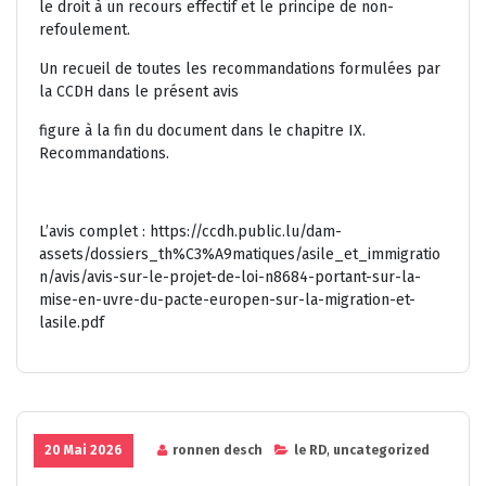
le droit à un recours effectif et le principe de non-
refoulement.
Un recueil de toutes les recommandations formulées par
la CCDH dans le présent avis
figure à la fin du document dans le chapitre
IX.
Recommandations
.
L’avis complet : https://ccdh.public.lu/dam-
assets/dossiers_th%C3%A9matiques/asile_et_immigratio
n/avis/avis-sur-le-projet-de-loi-n8684-portant-sur-la-
mise-en-uvre-du-pacte-europen-sur-la-migration-et-
lasile.pdf
20 Mai 2026
ronnen desch
le RD
,
uncategorized