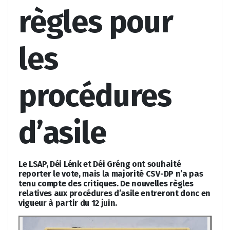
règles pour
les
procédures
d’asile
Le LSAP, Déi Lénk et Déi Gréng ont souhaité
reporter le vote, mais la majorité CSV-DP n’a pas
tenu compte des critiques. De nouvelles règles
relatives aux procédures d’asile entreront donc en
vigueur à partir du 12 juin.