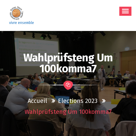
Aller
au
contenu
vivre ensemble
Wahlprüfsteng Um
100komma7
Accueil
Elections 2023
Wahlprüfsteng Um 100komma7