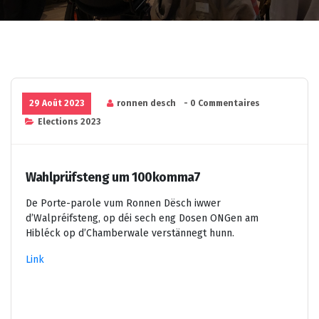
29 Août 2023
ronnen desch
- 0 Commentaires
Elections 2023
Wahlprüfsteng um 100komma7
De Porte-parole vum Ronnen Dësch iwwer
d’Walpréifsteng, op déi sech eng Dosen ONGen am
Hibléck op d’Chamberwale verstännegt hunn.
Link