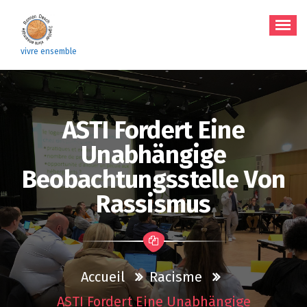
Aller
au
contenu
vivre ensemble
ASTI Fordert Eine
Unabhängige
Beobachtungsstelle Von
Rassismus
Accueil
Racisme
ASTI Fordert Eine Unabhängige