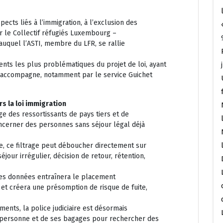
ects liés à l’immigration, à l’exclusion des
par le Collectif réfugiés Luxembourg –
auquel l’ASTI, membre du LFR, se rallie
nts les plus problématiques du projet de loi, ayant
I accompagne, notamment par le service Guichet
rs la loi immigration
ge des ressortissants de pays tiers et de
ncerner des personnes sans séjour légal déjà
e, ce filtrage peut déboucher directement sur
séjour irrégulier, décision de retour, rétention,
 ces données entraînera le placement
 et créera une présomption de risque de fuite,
uments, la police judiciaire est désormais
a personne et de ses bagages pour rechercher des