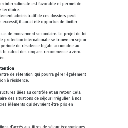
on internationale est favorable et permet de
territoire.
itement administratif de ces dossiers peut
 excessif, il aurait été opportun de limiter
cas de mouvement secondaire. Le projet de loi
 de protection internationale se trouve en séjour
a période de résidence légale accumulée au
 le calcul des cinq ans recommence à zéro.
ée.
étention
Centre de rétention, qui pourra gérer également
tion à résidence.
uctures liées au contrôle et au retour. Cela
ire des situations de séjour irrégulier, à nos
tres éléments qui devraient être pris en
itions d’accès aux titres de séjour économiques