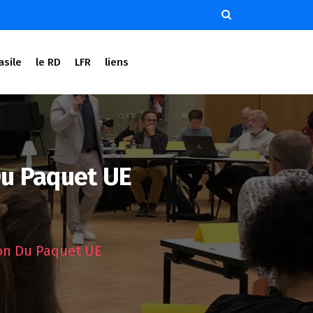
asile
le RD
LFR
liens
Du Paquet UE
ion Du Paquet UE