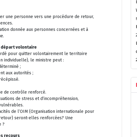
er une personne vers une procédure de retour,
uences.
ormation donnée aux personnes concernées et à
e.
 départ volontaire
ordé pour quitter volontairement le territoire
n individuelle), le ministre peut :
déterminé ;
t aux autorités ;
récépissé.
de de contrôle renforcé.
tuations de stress et d’incompréhension,
vulnérables.
acités de l’OIM (Organisation internationale pour
 retour) seront-elles renforcées? Une
e ?
es recours