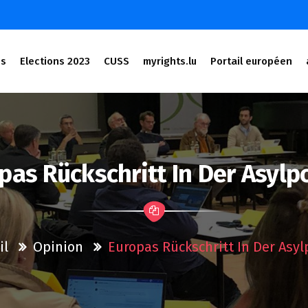
és
Elections 2023
CUSS
myrights.lu
Portail européen
pas Rückschritt In Der Asylpo
il
Opinion
Europas Rückschritt In Der Asylp