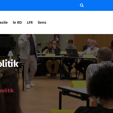
asile
le RD
LFR
liens
litik
olitik