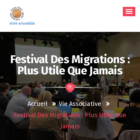
Aller
au
contenu
vivre ensemble
Festival Des Migrations :
Plus Utile Que Jamais
Accueil
Vie Associative
Festival Des Migrations : Plus Utile Que
Jamais