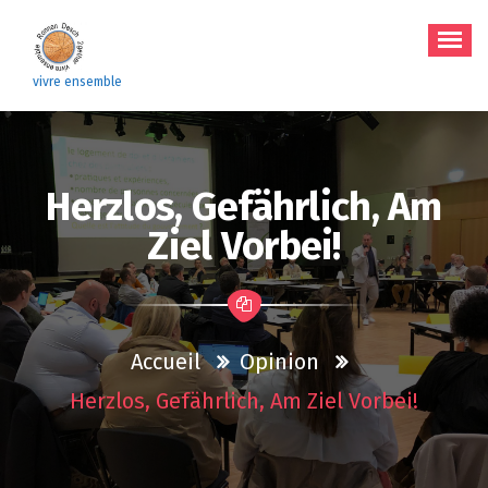
Aller
au
contenu
vivre ensemble
Herzlos, Gefährlich, Am
Ziel Vorbei!
Accueil
Opinion
Herzlos, Gefährlich, Am Ziel Vorbei!