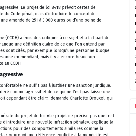
gressive. Le projet de loi 8418 prévoit certes de
e du Code pénal, mais d’introduire le concept de
 d’une amende de 251 à 3.000 euros ou d’une peine de
 (CCDH) a émis des critiques à ce sujet et a fait part de
 manque une définition claire de ce que l’on entend par
es sont cités, par exemple lorsqu’une personne bloque
ersonne en mendiant, mais il y a encore beaucoup
ste au CCDH.
 agressive
ortable ne suffit pas à justifier une sanction juridique.
idéré comme agressif et de ce qui ne l’est pas laisse une
doit cependant être clair», demande Charlotte Brouxel, qui
énérale du projet de loi. «Le projet ne précise pas quel est
re d’introduire une nouvelle infraction pénale», explique la
 sanctions pour des comportements similaires comme la
 clair pourquoi une référence explicite à la mendicité est