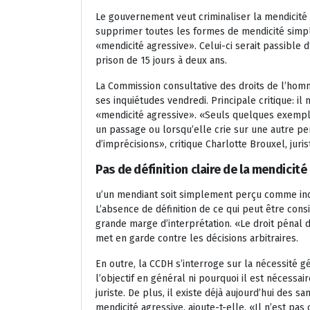
Le gouvernement veut criminaliser la mendicité a
supprimer toutes les formes de mendicité simpl
«mendicité agressive». Celui-ci serait passible
prison de 15 jours à deux ans.
La Commission consultative des droits de l’homme
ses inquiétudes vendredi. Principale critique: il
«mendicité agressive». «Seuls quelques exempl
un passage ou lorsqu’elle crie sur une autre p
d’imprécisions», critique Charlotte Brouxel, juri
Pas de définition claire de la mendicité
u’un mendiant soit simplement perçu comme inconf
L’absence de définition de ce qui peut être cons
grande marge d’interprétation. «Le droit pénal 
met en garde contre les décisions arbitraires.
En outre, la CCDH s’interroge sur la nécessité g
l’objectif en général ni pourquoi il est nécessai
juriste. De plus, il existe déjà aujourd’hui des
mendicité agressive, ajoute-t-elle. «Il n’est pas