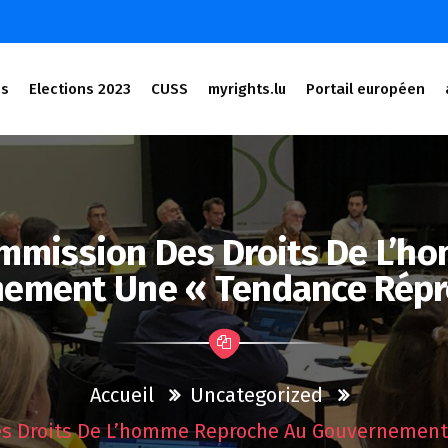
és
Elections 2023
CUSS
myrights.lu
Portail européen
ommission Des Droits De L’
ement Une « Tendance Répr
Accueil
Uncategorized
es Droits De L’homme Reproche Au Gouvernement