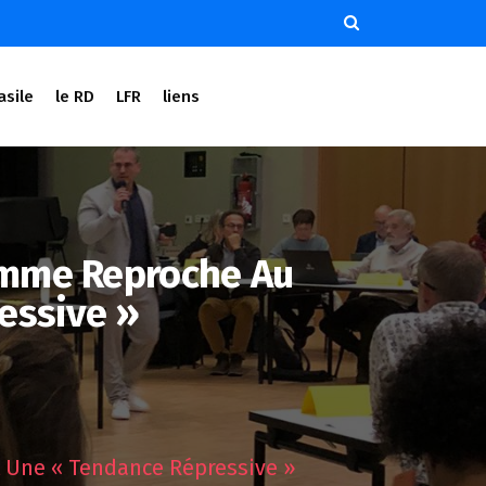
asile
le RD
LFR
liens
homme Reproche Au
essive »
 Une « Tendance Répressive »