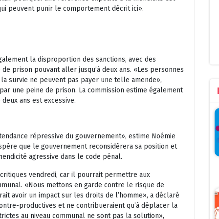
 qui peuvent punir le comportement décrit ici».
galement la disproportion des sanctions, avec des
e de prison pouvant aller jusqu’à deux ans. «Les personnes
r la survie ne peuvent pas payer une telle amende»,
re par une peine de prison. La commission estime également
 deux ans est excessive.
e tendance répressive du gouvernement», estime Noémie
espère que le gouvernement reconsidérera sa position et
mendicité agressive dans le code pénal.
 critiques vendredi, car il pourrait permettre aux
mmunal. «Nous mettons en garde contre le risque de
ait avoir un impact sur les droits de l’homme», a déclaré
ontre-productives et ne contribueraient qu’à déplacer la
strictes au niveau communal ne sont pas la solution»,