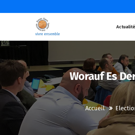
Aller
au
contenu
Actualit
vivre ensemble
Worauf Es Der
Accueil
Electio