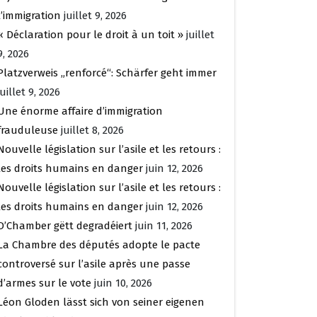
l’immigration
juillet 9, 2026
« Déclaration pour le droit à un toit »
juillet
9, 2026
Platzverweis „renforcé“: Schärfer geht immer
juillet 9, 2026
Une énorme affaire d’immigration
frauduleuse
juillet 8, 2026
Nouvelle législation sur l’asile et les retours :
les droits humains en danger
juin 12, 2026
Nouvelle législation sur l’asile et les retours :
les droits humains en danger
juin 12, 2026
D’Chamber gëtt degradéiert
juin 11, 2026
La Chambre des députés adopte le pacte
controversé sur l’asile après une passe
d’armes sur le vote
juin 10, 2026
Léon Gloden lässt sich von seiner eigenen