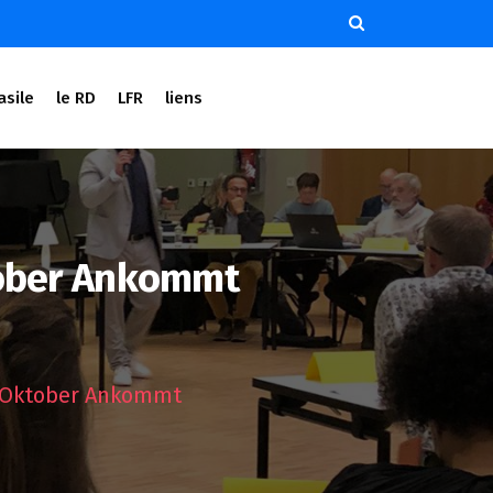
asile
le RD
LFR
liens
ktober Ankommt
8. Oktober Ankommt