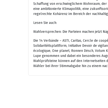
Schaffung von erschwinglichem Wohnraum, der S
eine ambitionierte Klimapolitik, eine zukunftsor
regelrechte Kohärenz im Bereich der nachhaltig
Lesen Sie auch:
Wahlversprechen: Die Parteien machen jetzt Nä
Die 14 Verbände – ASTI, Caritas, Cercle de coopé
Solidaritéitsplattform, Initiative Devoir de vi
écologique, One planet, Ronnen Dësch, Votum 
Lupe genommen und dabei ein besonderes Augenm
Wahlprüfsteine können auf den Internetseiten 
Wähler bei ihrer Stimmabgabe hin zu einem nach