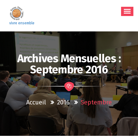
Aller
au
contenu
vivre ensemble
Archives Mensuelles :
Septembre 2016
Accueil
2016
Septembre