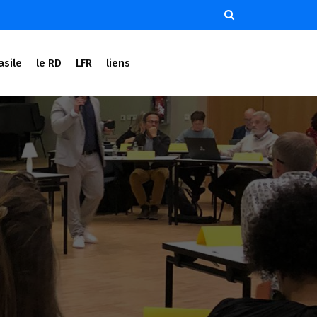
asile
le RD
LFR
liens