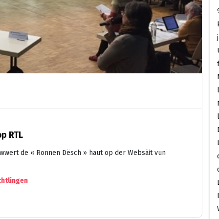
op RTL
 iwwert de « Ronnen Dësch » haut op der Websäit vun
chtlingen