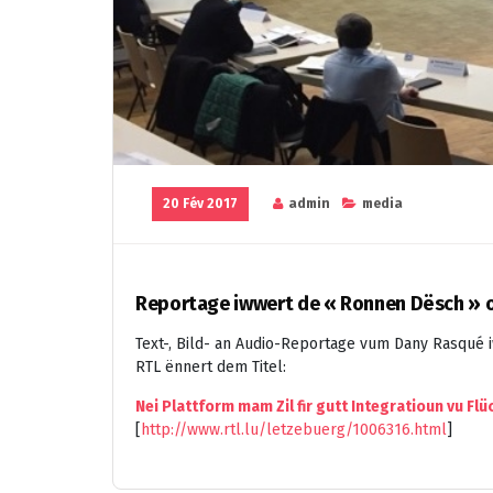
20 Fév 2017
admin
media
Reportage iwwert de « Ronnen Dësch » 
Text-, Bild- an Audio-Reportage vum Dany Rasqué
RTL ënnert dem Titel:
Nei Plattform mam Zil fir gutt Integratioun vu Flü
[
http://www.rtl.lu/letzebuerg/1006316.html
]