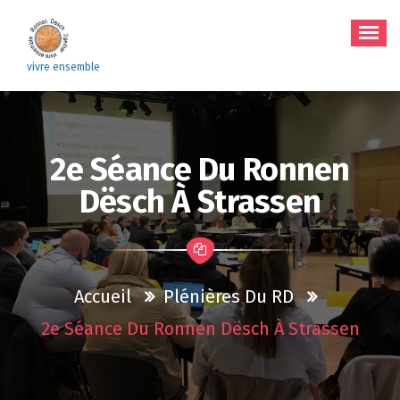
Aller
au
contenu
vivre ensemble
2e Séance Du Ronnen
Dësch À Strassen
Accueil
Plénières Du RD
2e Séance Du Ronnen Dësch À Strassen