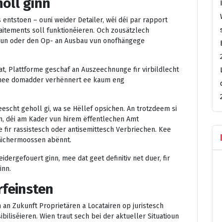
holl ginn
s entstoen – ouni weider Detailer, wéi déi par rapport
aitements soll funktionéieren. Och zousätzlech
atioun oder den Op- an Ausbau vun onofhängege
at, Plattforme geschaf an Auszeechnunge fir virbildlecht
, mee domadder verhënnert ee kaum eng
eescht geholl gi, wa se Hëllef opsichen. An trotzdeem si
n, déi am Kader vun hirem ëffentlechen Amt
 fir rassistesch oder antisemittesch Verbriechen. Kee
läichermoossen abënnt.
dergefouert ginn, mee dat geet definitiv net duer, fir
inn.
rfeinsten
n an Zukunft Proprietären a Locatairen op juristesch
iliséieren. Wien traut sech bei der aktueller Situatioun