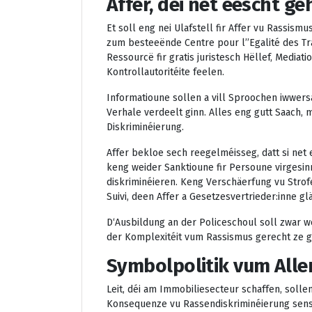
Affer, déi net eescht ge
Et soll eng nei Ulafstell fir Affer vu Rassismu
zum besteeënde Centre pour l’’Egalité des Tr
Ressourcë fir gratis juristesch Hëllef, Medi
Kontrollautoritéite feelen.
Informatioune sollen a vill Sproochen iwwers
Verhale verdeelt ginn. Alles eng gutt Saach
Diskriminéierung.
Affer bekloe sech reegelméisseg, datt si net 
keng weider Sanktioune fir Persoune virgesin
diskriminéieren. Keng Verschäerfung vu Strofe
Suivi, deen Affer a Gesetzesvertrieder:inne g
D‘Ausbildung an der Policeschoul soll zwar wei
der Komplexitéit vum Rassismus gerecht ze g
Symbolpolitik vum Alle
Leit, déi am Immobiliesecteur schaffen, solle
Konsequenze vu Rassendiskriminéierung sensib