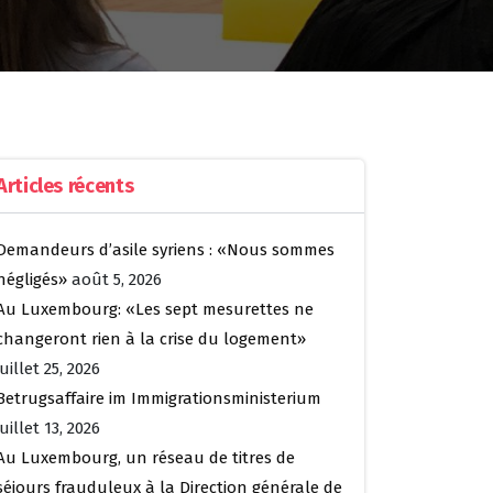
Articles récents
Demandeurs d’asile syriens : «Nous sommes
négligés»
août 5, 2026
Au Luxembourg: «Les sept mesurettes ne
changeront rien à la crise du logement»
juillet 25, 2026
Betrugsaffaire im Immigrationsministerium
juillet 13, 2026
Au Luxembourg, un réseau de titres de
séjours frauduleux à la Direction générale de