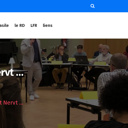
asile
le RD
LFR
liens
ervt …
t Nervt …