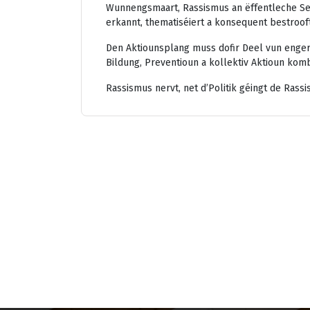
Wunnengsmaart, Rassismus an ëffentleche S
erkannt, thematiséiert a konsequent bestrooft
Den Aktiounsplang muss dofir Deel vun enger
Bildung, Preventioun a kollektiv Aktioun komb
Rassismus nervt, net d’Politik géingt de Rassi