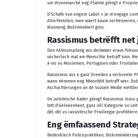
um Wunnmarché eng Plainte géingt e Proprie
D’Schafe vun engem Label « Je m’engage cont
Allerfeinsten, mee wäert kaum verhënneren, 
Wunneng diskriminéiert ginn.
Rassismus betrëfft net 
Den Aktiounsplang ass doriwwer eraus fokuss
sécherlech mat am Meeschte betraff sinn. Me
à-vis vu Moslemen, Portugisen oder Frontalie
Rassismus ass e ganz breeden a verbreete Ph
wann nëmmen eng Minoritéit betraff wier. Dob
Aschüchterungen an de Soziale Medie mëttler
De juristesche Kader géingt Rassismus muss 
bitt d’Geleeënheet, ganz vill Kategorie vu Lei
déi, déi vu rassistesche Privileegie profitéiere
Eng ëmfaassend Strateg
Bedenklech Policepraktiken, Diskriminéierung