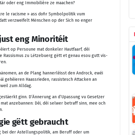
tär oder eng Immobilière ze maachen?
re le racisme » ass dofir Symbolpolitik vum
datt verzweifelt Mënschen op der Sich no enger
just eng Minoritéit
éiert op Persoune mat donkeler Hautfaarf, déi
e Rassismus zu Lëtzebuerg gëtt et genau esou gutt vis-
ren.
änomen, an de Plang hannerléisst den Androck, ewéi
äi gehéieren Haassrieden, rassistesch Attacken an
weil zum Alldag.
gestäerkt ginn. D’Ännerung an d’Upassung vu Gesetzer
t mat anzebannen: Déi, déi selwer betraff sinn, mee och
n.
ie gëtt gebraucht
 bei der Astellungspolitik, am Beruff oder um