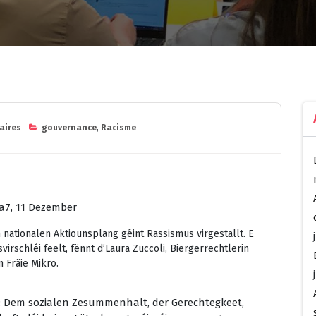
aires
gouvernance
,
Racisme
a7, 11 Dezember
nationalen Aktiounsplang géint Rassismus virgestallt. E
virschléi feelt, fënnt d’Laura Zuccoli, Biergerrechtlerin
Fräie Mikro.
: Dem sozialen Zesummenhalt, der Gerechtegkeet,