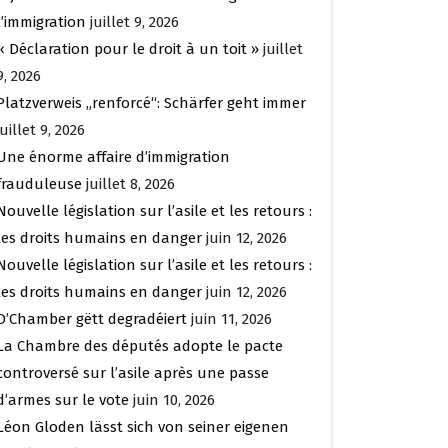
l’immigration
juillet 9, 2026
« Déclaration pour le droit à un toit »
juillet
9, 2026
Platzverweis „renforcé“: Schärfer geht immer
juillet 9, 2026
Une énorme affaire d’immigration
frauduleuse
juillet 8, 2026
Nouvelle législation sur l’asile et les retours :
les droits humains en danger
juin 12, 2026
Nouvelle législation sur l’asile et les retours :
les droits humains en danger
juin 12, 2026
D’Chamber gëtt degradéiert
juin 11, 2026
La Chambre des députés adopte le pacte
controversé sur l’asile après une passe
d’armes sur le vote
juin 10, 2026
Léon Gloden lässt sich von seiner eigenen