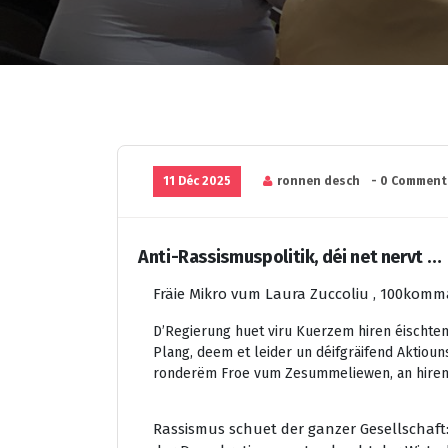
11 Déc 2025
ronnen desch
- 0 Comment
Anti-Rassismuspolitik, déi net nervt …
Fräie Mikro vum Laura Zuccoliu , 100komm
D’Regierung huet viru Kuerzem hiren éischten 
Plang, deem et leider un déifgräifend Aktiouns
ronderëm Froe vum Zesummeliewen, an hirem 
Rassismus schuet der ganzer Gesellschaft