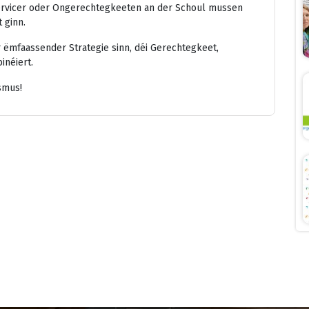
ervicer oder Ongerechtegkeeten an der Schoul mussen
 ginn.
 ëmfaassender Strategie sinn, déi Gerechtegkeet,
inéiert.
smus!