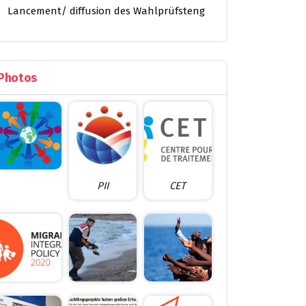
Lancement/ diffusion des Wahlprüfsteng
Photos
PII
CET