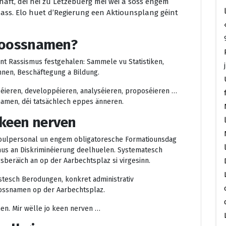
haft, déi hei zu Lëtzebuerg méi wéi a soss engem
ass. Elo huet d’Regierung een Aktiounsplang géint
Moossnamen?
nt Rassismus festgehalen: Sammele vu Statistiken,
unnen, Beschäftegung a Bildung.
séieren, developpéieren, analyséieren, proposéieren …
amen, déi tatsächlech eppes änneren.
 keen nerven
choulpersonal un engem obligatoresche Formatiounsdag
smus an Diskriminéierung deelhuelen. Systematesch
beräich an op der Aarbechtsplaz si virgesinn.
ristesch Berodungen, konkret administrativ
ssnamen op der Aarbechtsplaz.
en. Mir wëlle jo keen nerven …