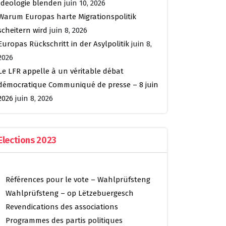
Ideologie blenden
juin 10, 2026
Warum Europas harte Migrationspolitik
scheitern wird
juin 8, 2026
Europas Rückschritt in der Asylpolitik
juin 8,
2026
Le LFR appelle à un véritable débat
démocratique Communiqué de presse – 8 juin
2026
juin 8, 2026
Elections 2023
Références pour le vote – Wahlprüfsteng
Wahlprüfsteng – op Lëtzebuergesch
Revendications des associations
Programmes des partis politiques