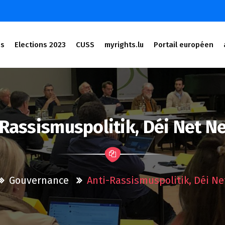
és
Elections 2023
CUSS
myrights.lu
Portail européen
Rassismuspolitik, Déi Net N
Gouvernance
Anti-Rassismuspolitik, Déi Ne