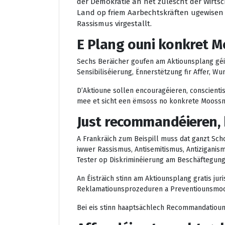
der Demokratie an net zulescht der Wirtsc
Land op friem Aarbechtskräften ugewisen 
Rassismus virgestallt.
E Plang ouni konkret 
Sechs Beräicher goufen am Aktiounsplang géi
Sensibiliséierung, Ënnerstëtzung fir Affer, W
D’Aktioune sollen encouragéieren, conscienti
mee et sicht een ëmsoss no konkrete Moossn
Just recommandéieren,
A Frankräich zum Beispill muss dat ganzt S
iwwer Rassismus, Antisemitismus, Antizigani
Tester op Diskriminéierung am Beschäftegungs
An Éisträich stinn am Aktiounsplang gratis ju
Reklamatiounsprozeduren a Preventiounsmoo
Bei eis stinn haaptsächlech Recommandatioun