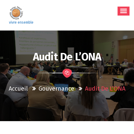
Aller
au
contenu
vivre ensemble
Audit De L’ONA
Accueil
Gouvernance
Audit De L’ONA