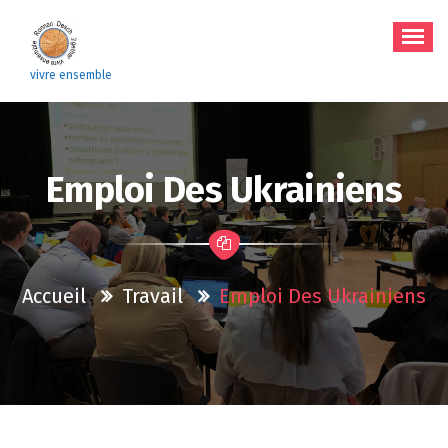
Aller
au
contenu
vivre ensemble
Emploi Des Ukrainiens
Accueil
Travail
Emploi Des Ukrainiens