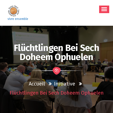
Aller
au
contenu
vivre ensemble
Flüchtlingen Bei Sech
Doheem Ophuelen
Accueil
Initiative
Flüchtlingen Bei Sech Doheem Ophuelen