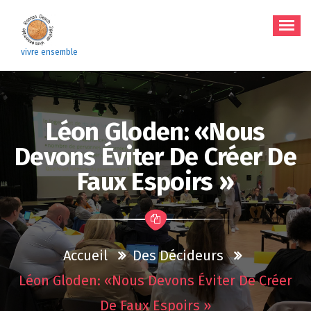
Aller
au
contenu
vivre ensemble
Léon Gloden: «Nous
Devons Éviter De Créer De
Faux Espoirs »
Accueil
Des Décideurs
Léon Gloden: «Nous Devons Éviter De Créer
De Faux Espoirs »