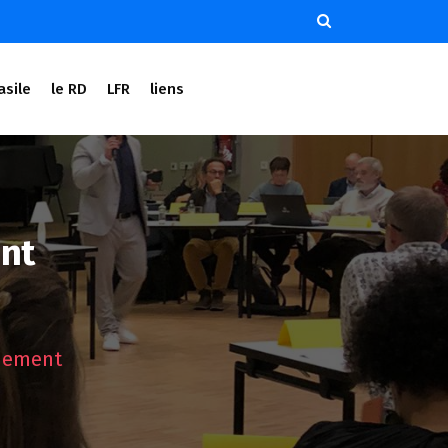
asile
le RD
LFR
liens
nt
rnement