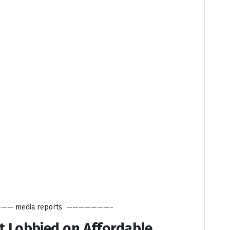
—— media reports ———————–
 Lobbied on Affordable