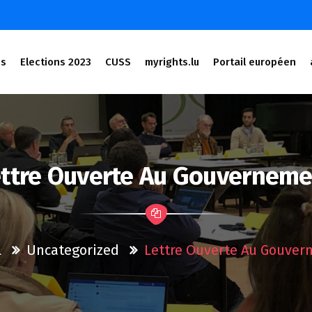
és
Elections 2023
CUSS
myrights.lu
Portail européen
ettre Ouverte Au Gouverneme
l
Uncategorized
Lettre Ouverte Au Gouve