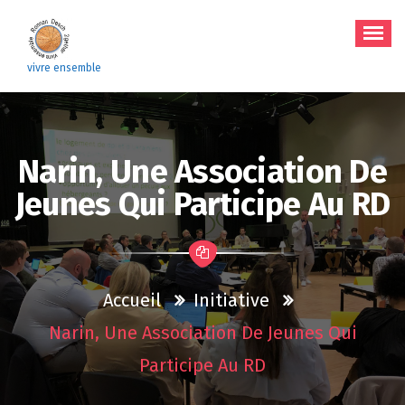
Aller
au
contenu
vivre ensemble
Narin, Une Association De
Jeunes Qui Participe Au RD
Accueil
Initiative
Narin, Une Association De Jeunes Qui
Participe Au RD