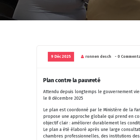
9 Déc 2025
ronnen desch
- 0 Commenta
Plan contre la pauvreté
Attendu depuis longtemps le gouvernement vie
le 8 décembre 2025
Le plan est coordonné par le Ministère de la Fam
propose une approche globale qui prend en com
objectif clair : améliorer durablement les cond
Le plan a été élaboré après une large consultati
chambres professionnelles, des institutions de