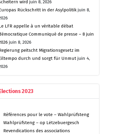
scheitern wird
juin 8, 2026
Europas Rückschritt in der Asylpolitik
juin 8,
2026
Le LFR appelle à un véritable débat
démocratique Communiqué de presse – 8 juin
2026
juin 8, 2026
Regierung peitscht Migrationsgesetz im
Eiltempo durch und sorgt für Unmut
juin 4,
2026
Elections 2023
Références pour le vote – Wahlprüfsteng
Wahlprüfsteng – op Lëtzebuergesch
Revendications des associations