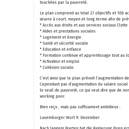
touchées par la pauvreté.
Le plan comprend au total 27 objectifs et 106 ac
œuvre à court, moyen et long terme afin de prév
* Accès aux droits et aux services sociaux (lutt
* Aides et prestations sociales
* Logement et énergie
* Santé et sécurité sociale
* Education et enfance
* Formation continue et apprentissage tout au lo
* Activation et emploi
* Cohésion sociale.
C’est ainsi que le plan prévoit l’augmentation de
Cependant pas d’augmentation du salaire socia
le seuil de pauvreté, ce qui veut dire que de
working poor.
Bien reçu , mais pas suffisament ambitieux :
Luxemburger Wort 9. Dezember
Nach langem Warten hat die Regierung ihren erst