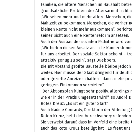
Familien, die ältere Menschen im Haushalt betre
grundsätzliche Problem der Altersarmut nicht a
„Wir sehen mehr und mehr ältere Menschen, di
Mahlzeit zu bekommen. Menschen, die vorher no
kleinen Rente nicht mehr auskommen“, berichtet
seiner Sicht auch eine Rentenreform ansetzen.
Auch der Ausbau der sozialen Pädiatrie wird vo
„Wir bieten diesen Ansatz an – die Kannerstëmm 
für uns arbeitet. Der soziale Sektor scheint – tr
attraktiv genug zu sein“, sagt Duebbers.
Die mit Abstand größte Baustelle bleibe jedo
weiter. Hier müsse der Staat dringend für deu
oder gezielte Anreize schaffen, „damit mehr pr
geringem Einkommen vermieten“.
„Der Aktionsplan klingt sehr positiv, allerdings
wie er in der Praxis umgesetzt wird“, so André 
Rotes Kreuz: „Es ist ein guter Start“
Auch Nadine Conrardy, Direktorin der Abteilung
Roten Kreuz, hebt den bereichsübergreifenden A
Sie verweist darauf, dass im Vorfeld eine breit
auch das Rote Kreuz beteiligt hat. „Es freut uns