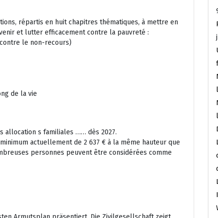
tions, répartis en huit chapitres thématiques, à mettre en
enir et lutter efficacement contre la pauvreté :
e contre le non-recours)
ng de la vie
s allocation s familiales …… dès 2027.
l minimum actuellement de 2 637 € à la même hauteur que
 nombreuses personnes peuvent être considérées comme
en Armutsplan präsentiert. Die Zivilgesellschaft zeigt