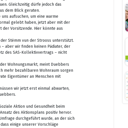
uen. Gleichzeitig dürfe jedoch das
us dem Blick geraten.
e uns aufsuchen, um eine warme
rmal gelebt haben, jetzt aber mit der
 der Vorsitzende. Hier könnte aus
n der Stëmm vun der Strooss unterstützt.
– aber wir finden keinen Pädiater, der
otz des SAS-Kollektivvertrags – nicht
ch der Wohnungsmarkt, meint Duebbers
tlich mehr bezahlbaren Wohnraum sorgen
ivate Eigentümer an Menschen mit
 müssen wir jetzt erst einmal abwarten,
Duebbers.
 Soziale Aktion und Gesundheit beim
nsatz des Aktionsplans positiv hervor.
e Umfrage durchgeführt wurde, an der sich
, dass einige unserer Vorschläge