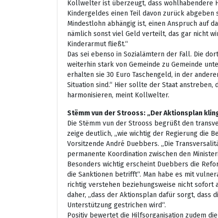
Kollwelter ist überzeugt, dass wohlhabendere 
Kindergeldes einen Teil davon zurück abgeben s
Mindestlohn abhängig ist, einen Anspruch auf da
nämlich sonst viel Geld verteilt, das gar nicht 
Kinderarmut fließt.“
Das sei ebenso in Sozialämtern der Fall. Die dor
weiterhin stark von Gemeinde zu Gemeinde unte
erhalten sie 30 Euro Taschengeld, in der ander
Situation sind.“ Hier sollte der Staat anstreben,
harmonisieren, meint Kollwelter.
Stëmm vun der Strooss: „Der Aktionsplan kling
Die Stëmm vun der Strooss begrüßt den transve
zeige deutlich, „wie wichtig der Regierung die B
Vorsitzende André Duebbers. „Die Transversalit
permanente Koordination zwischen den Ministeri
Besonders wichtig erscheint Duebbers die Ref
die Sanktionen betrifft“. Man habe es mit vulner
richtig verstehen beziehungsweise nicht sofort a
daher, „dass der Aktionsplan dafür sorgt, dass 
Unterstützung gestrichen wird“.
Positiv bewertet die Hilfsorganisation zudem die