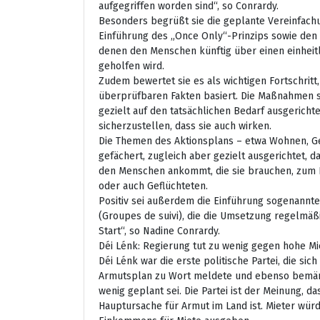
aufgegriffen worden sind“, so Conrardy.
Besonders begrüßt sie die geplante Vereinfach
Einführung des „Once Only“-Prinzips sowie den 
denen den Menschen künftig über einen einheitl
geholfen wird.
Zudem bewertet sie es als wichtigen Fortschritt, 
überprüfbaren Fakten basiert. Die Maßnahmen s
gezielt auf den tatsächlichen Bedarf ausgerich
sicherzustellen, dass sie auch wirken.
Die Themen des Aktionsplans – etwa Wohnen, Ges
gefächert, zugleich aber gezielt ausgerichtet, d
den Menschen ankommt, die sie brauchen, zum B
oder auch Geflüchteten.
Positiv sei außerdem die Einführung sogenannt
(Groupes de suivi), die die Umsetzung regelmäßi
Start“, so Nadine Conrardy.
Déi Lénk: Regierung tut zu wenig gegen hohe Mi
Déi Lénk war die erste politische Partei, die sic
Armutsplan zu Wort meldete und ebenso bemän
wenig geplant sei. Die Partei ist der Meinung, d
Hauptursache für Armut im Land ist. Mieter wür