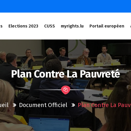
és
Elections 2023
CUSS
myrights.lu
Portail européen
Plan Contre La Pauvreté
ueil
Document Officiel
Plan Contre La Pauv