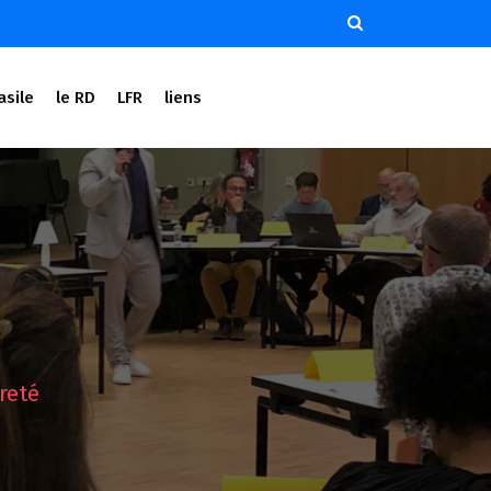
asile
le RD
LFR
liens
reté