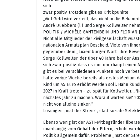
sich
zwar positiv, trotzdem gibt es Kritikpunkte
„Viel Geld wird verteilt, das nicht in die Bekämp
André Duebbers (l.) und Serge Kollwelter neh
POLITIK / MICHÈLE GANTENBEIN UND FLORIAN 
Nicht alle Mitglieder der Zivilgesellschaft wus
nationalen Armutsplan Bescheid. Viele von ihne
gegenüber dem „Luxemburger Wort“ ihre Bewe
Serge Kollwelter, der über 40 Jahre bei der Ausl
sich zwar positiv, dass es nun überhaupt einen 
gibt es bei verschiedenen Punkten noch Verbe
hatte vorige Woche bereits als erstes Medium d
Kind um 45 Euro erhöht werden soll. Hahn künd
2027 in Kraft treten – zu spät für Kollwelter. „N
nächstes Jahr zu machen. Worauf warten sie? 20
nicht von alleine sinken.“
Lösungen „mat der Strenz“, statt soziale Selektiv
Ebenso wenig ist der ASTI-Mitbegründer überze
unabhängig vom Gehalt der Eltern, erhöht werden
Politik allgemein dafür, Probleme „mat der Stre