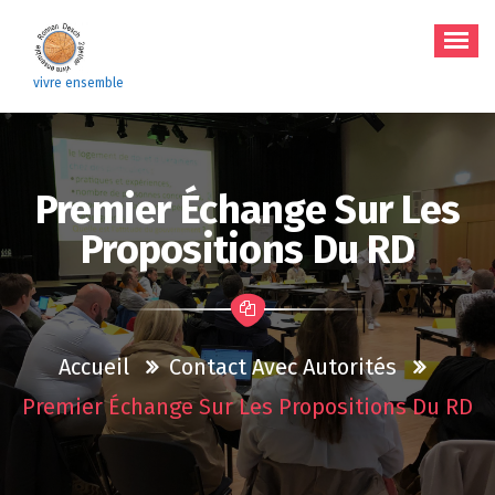
Aller
au
contenu
vivre ensemble
Premier Échange Sur Les
Propositions Du RD
Accueil
Contact Avec Autorités
Premier Échange Sur Les Propositions Du RD