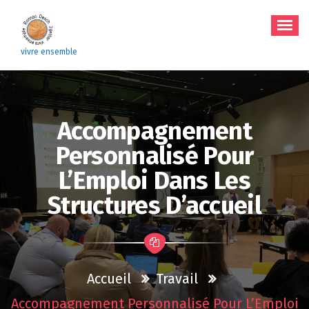
Aller
au
contenu
vivre ensemble
Accompagnement
Personnalisé Pour
L’Emploi Dans Les
Structures D’accueil
Accueil
Travail
Accompagnement Personnalisé Pour L’Emploi