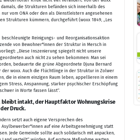
 wiederholter Kritik nicht viel verändert: Von der woxx
s damals, die Strukturen befänden sich innerhalb des
h nur vom ONA oder den als Dienstleistern angesehenen
nigen Strukturen kümmern, durchgeführt (woxx 1849, „Les
ne beschleunigte Reinigungs- und Reorganisationsaktion
tzende von Bewohner*innen der Struktur in Mersch in
orliegt: „Diese Inszenierung spiegelt nicht unsere
e Abgeordneten auch nicht zu sehen bekommen: Man sei
worden, bedauerte die grüne Abgeordnete Djuna Bernard
er woxx. Auch die Flüchtlinge in der Struktur in Zolwer
n, die in einem einzigen Raum leben, appellieren in einem
ändigem Stress, Anspannung, starker psychischer Erschöpfung
schwer in Worte fassen lässt“.
 bleibt intakt, der Hauptfaktor Wohnungskrise
 der Druck.
sondern setzt auch eigene Versprechen des
n Asylbewerber*innen auf eine Arbeitsgenehmigung statt
sen. Jede Gemeinde sollte auch solidarisch mit anpacken,
e Land verteilt“ würden. Auf erstere Maßnahme warten