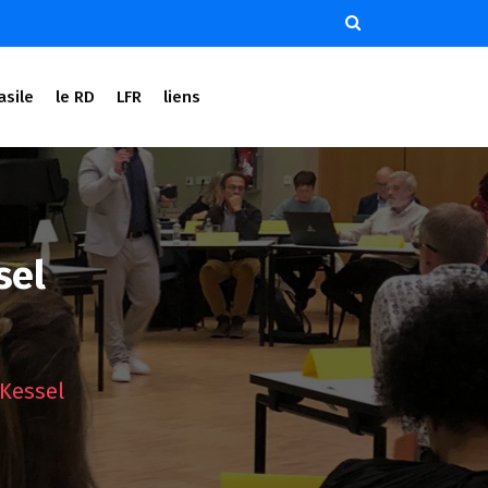
asile
le RD
LFR
liens
sel
 Kessel