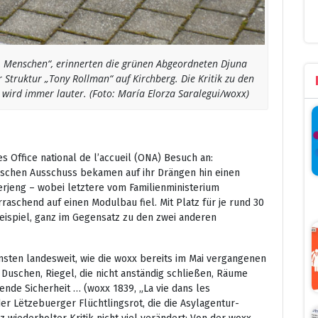
n, Menschen“, erinnerten die grünen Abgeordneten Djuna
Struktur „Tony Rollman“ auf Kirchberg. Die Kritik zu den
wird immer lauter. (Foto: María Elorza Saralegui/woxx)
 Office national de l’accueil (ONA) Besuch an:
schen Ausschuss bekamen auf ihr Drängen hin einen
erjeng – wobei letztere vom Familienministerium
aschend auf einen Modulbau fiel. Mit Platz für je rund 30
eispiel, ganz im Gegensatz zu den zwei anderen
sten landesweit, wie die woxx bereits im Mai vergangenen
e Duschen, Riegel, die nicht anständig schließen, Räume
ende Sicherheit … (woxx 1839, „La vie dans les
der Lëtzebuerger Flüchtlingsrot, die die Asylagentur-