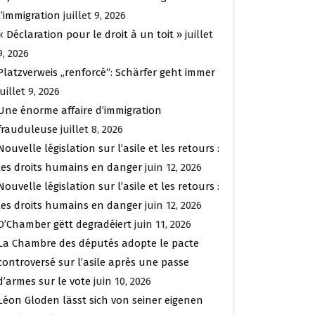
l’immigration
juillet 9, 2026
« Déclaration pour le droit à un toit »
juillet
9, 2026
Platzverweis „renforcé“: Schärfer geht immer
juillet 9, 2026
Une énorme affaire d’immigration
frauduleuse
juillet 8, 2026
Nouvelle législation sur l’asile et les retours :
les droits humains en danger
juin 12, 2026
Nouvelle législation sur l’asile et les retours :
les droits humains en danger
juin 12, 2026
D’Chamber gëtt degradéiert
juin 11, 2026
La Chambre des députés adopte le pacte
controversé sur l’asile après une passe
d’armes sur le vote
juin 10, 2026
Léon Gloden lässt sich von seiner eigenen