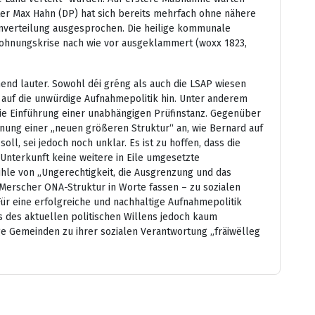
ter Max Hahn (DP) hat sich bereits mehrfach ohne nähere
nverteilung ausgesprochen. Die heilige kommunale
 Wohnungskrise nach wie vor ausgeklammert (woxx 1823,
mend lauter. Sowohl déi gréng als auch die LSAP wiesen
 auf die unwürdige Aufnahmepolitik hin. Unter anderem
 die Einführung einer unabhängigen Prüfinstanz. Gegenüber
nung einer „neuen größeren Struktur“ an, wie Bernard auf
l, sei jedoch noch unklar. Es ist zu hoffen, dass die
 Unterkunft keine weitere in Eile umgesetzte
hle von „Ungerechtigkeit, die Ausgrenzung und das
 Merscher ONA-Struktur in Worte fassen – zu sozialen
 eine erfolgreiche und nachhaltige Aufnahmepolitik
s des aktuellen politischen Willens jedoch kaum
ige Gemeinden zu ihrer sozialen Verantwortung „fräiwëlleg