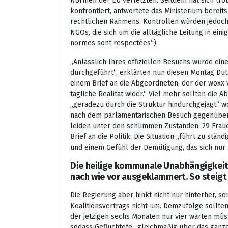
Normen der EU verletzten. Seitdem hat sich trotz
konfrontiert, antwortete das Ministerium bereit
rechtlichen Rahmens. Kontrollen würden jedoc
NGOs, die sich um die alltägliche Leitung in ei
normes sont respectées“).
„Anlässlich Ihres offiziellen Besuchs wurde ei
durchgeführt“, erklärten nun diesen Montag Du
einem Brief an die Abgeordneten, der der woxx v
tägliche Realität wider.“ Viel mehr sollten di
„geradezu durch die Struktur hindurchgejagt“ 
nach dem parlamentarischen Besuch gegenüber d
leiden unter den schlimmen Zuständen. 29 Fraue
Brief an die Politik: Die Situation „führt zu st
und einem Gefühl der Demütigung, das sich nur 
Die heilige kommunale Unabhängigkeit
nach wie vor ausgeklammert. So steigt
Die Regierung aber hinkt nicht nur hinterher, 
Koalitionsvertrags nicht um. Demzufolge sollte
der jetzigen sechs Monaten nur vier warten müs
sodass Geflüchtete „gleichmäßig über das ganz