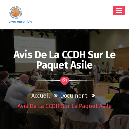
Aller
au
contenu
vivre ensemble
Avis De La CCDH Sur Le
Paquet Asile
Accueil
Document
Avis De La CCDH Sur Le Paquet Asile