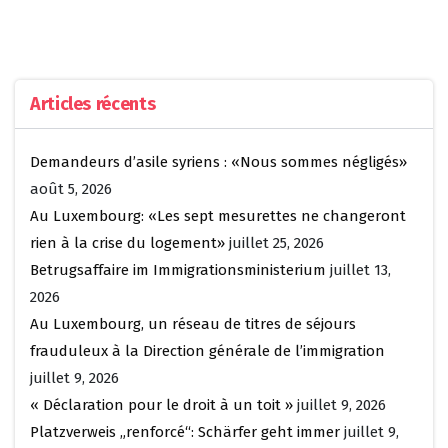
Articles récents
Demandeurs d’asile syriens : «Nous sommes négligés»
août 5, 2026
Au Luxembourg: «Les sept mesurettes ne changeront
rien à la crise du logement»
juillet 25, 2026
Betrugsaffaire im Immigrationsministerium
juillet 13,
2026
Au Luxembourg, un réseau de titres de séjours
frauduleux à la Direction générale de l’immigration
juillet 9, 2026
« Déclaration pour le droit à un toit »
juillet 9, 2026
Platzverweis „renforcé“: Schärfer geht immer
juillet 9,