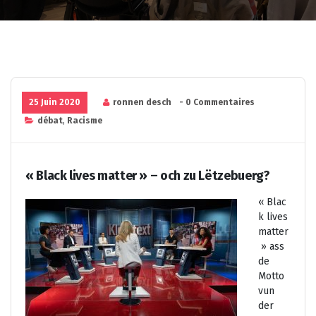
25 Juin 2020
ronnen desch
- 0 Commentaires
débat
,
Racisme
« Black lives matter » – och zu Lëtzebuerg?
« Blac
k lives
matter
» ass
de
Motto
vun
der