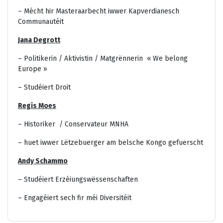
– Mécht hir Masteraarbecht iwwer Kapverdianesch
Communautéit
Jana Degrott
– Politikerin / Aktivistin / Matgrënnerin « We belong
Europe »
– Studéiert Droit
Regis Moes
– Historiker / Conservateur MNHA
– huet iwwer Lëtzebuerger am belsche Kongo gefuerscht
Andy Schammo
– Studéiert Erzéiungswëssenschaften
– Engagéiert sech fir méi Diversitéit