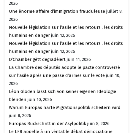
2026
Une énorme affaire d’immigration frauduleuse
juillet 8,
2026
Nouvelle législation sur l’asile et les retours : les droits
humains en danger
juin 12, 2026
Nouvelle législation sur l’asile et les retours : les droits
humains en danger
juin 12, 2026
D’Chamber gëtt degradéiert
juin 11, 2026
La Chambre des députés adopte le pacte controversé
sur l’asile après une passe d’armes sur le vote
juin 10,
2026
Léon Gloden lässt sich von seiner eigenen Ideologie
blenden
juin 10, 2026
Warum Europas harte Migrationspolitik scheitern wird
juin 8, 2026
Europas Rückschritt in der Asylpolitik
juin 8, 2026
Le LFR appelle à un véritable débat démocratique