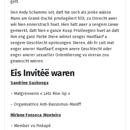
gëtt.
Den Andy Schammo sot, datt hie sech als jonke wäisse
Mann am Grand-Duché privilegéiert fillt, zu Onrecht awer
wéi hien ënnerstrach huet. Hien hätt awer a sengem Liewe
gemierkt, datt hien e ganze Koup Privileegien huet an datt
him eng ganz Partie Diere wéinst senger Hautfaarf a
sengem Geschlecht opstoungen. Dieren, déi fir Leit mat
enger anerer Hautfaarf, engem anere Geschlecht oder
enger anerer sexueller Orientéierung vu vireran zou
gewiescht wieren.
Eis Invitéë waren
Sandrine Gashonga
– Matgrënnerin « Lëtz Rise Up »
– Organisatrice Anti-Rassismus-Maniff
Mirlene Fonseca Monteiro
– Member vu Finkapé