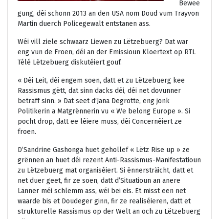
Bewee
gung, déi schonn 2013 an den USA nom Doud vum Trayvon
Martin duerch Policegewalt entstanen ass.
Wéi vill ziele schwaarz Liewen zu Lëtzebuerg? Dat war
eng vun de Froen, déi an der Emissioun Kloertext op RTL
Télé Lëtzebuerg diskutéiert gouf.
« Déi Leit, déi engem soen, datt et zu Lëtzebuerg kee
Rassismus gëtt, dat sinn dacks déi, déi net dovunner
betraff sinn. » Dat seet d’Jana Degrotte, eng jonk
Politikerin a Matgrënnerin vu « We belong Europe ». Si
pocht drop, datt ee léiere muss, déi Concernéiert ze
froen.
D’Sandrine Gashonga huet gehollef « Lëtz Rise up » ze
grënnen an huet déi rezent Anti-Rassismus-Manifestatioun
zu Lëtzebuerg mat organiséiert. Si ënnersträicht, datt et
net duer geet, fir ze soen, datt d’Situatioun an anere
Länner méi schlëmm ass, wéi bei eis. Et misst een net
waarde bis et Doudeger ginn, fir ze realiséieren, datt et
strukturelle Rassismus op der Welt an och zu Lëtzebuerg