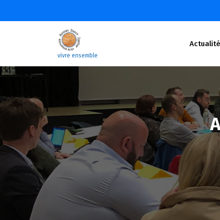
Aller
au
contenu
Actualit
vivre ensemble
A