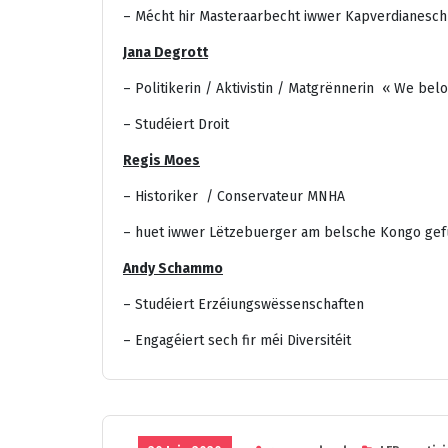
– Mécht hir Masteraarbecht iwwer Kapverdianesc
Jana Degrott
– Politikerin / Aktivistin / Matgrënnerin « We be
– Studéiert Droit
Regis Moes
– Historiker / Conservateur MNHA
– huet iwwer Lëtzebuerger am belsche Kongo gef
Andy Schammo
– Studéiert Erzéiungswëssenschaften
– Engagéiert sech fir méi Diversitéit