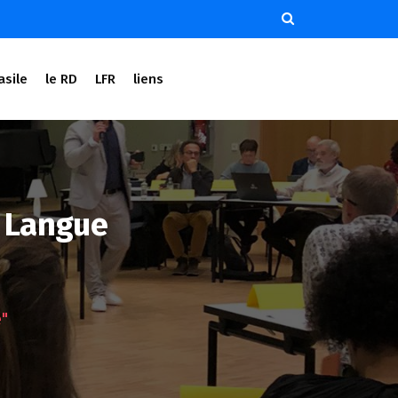
asile
le RD
LFR
liens
e Langue
"