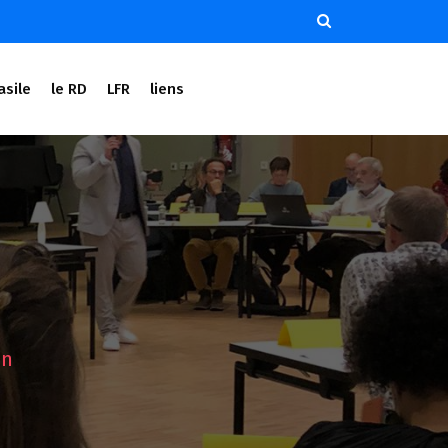
asile
le RD
LFR
liens
en