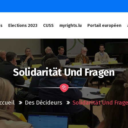
és
Elections 2023
CUSS
myrights.lu
Portail européen
Solidarität Und Fragen
ccueil
Des Décideurs
Solidarität Und Frag