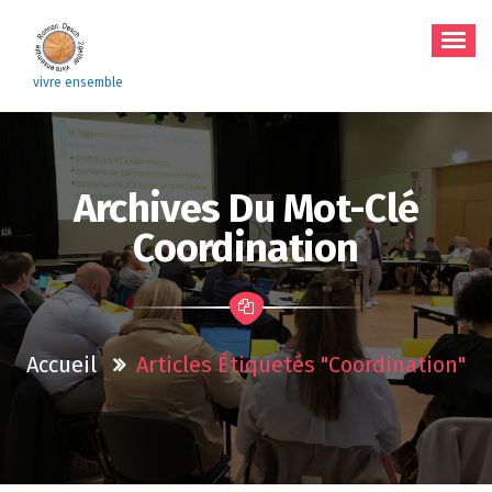
Aller
au
contenu
vivre ensemble
Archives Du Mot-Clé
Coordination
Accueil
Articles Étiquetés "coordination"