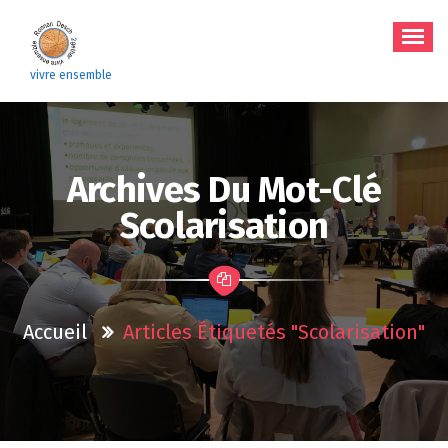
Aller
au
contenu
vivre ensemble
Archives Du Mot-Clé
Scolarisation
Accueil
Articles Étiquetés "scolarisation"