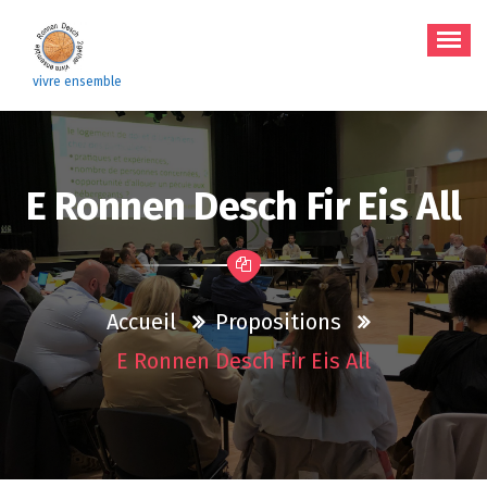
Aller
au
contenu
vivre ensemble
E Ronnen Desch Fir Eis All
Accueil
Propositions
E Ronnen Desch Fir Eis All