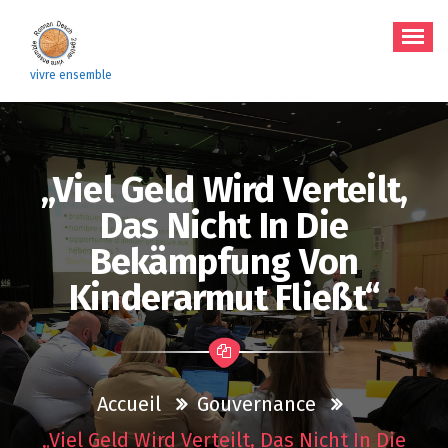
Aller
au
contenu
vivre ensemble
„Viel Geld Wird Verteilt,
Das Nicht In Die
Bekämpfung Von
Kinderarmut Fließt“
Accueil
Gouvernance
„Viel Geld Wird Verteilt, Das Nicht In Die