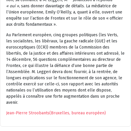
« oui »
, sans donner davantage de détails. La médiatrice de
l’Union européenne, Emily O’Reilly, a, quant à elle, ouvert une
enquête sur l’action de Frontex et sur le rôle de son « officier
aux droits fondamentaux ».
Au Parlement européen, cinq groupes politiques (les Verts,
les socialistes, les libéraux, la gauche radicale (GUE) et les
eurosceptiques (ECR)) membres de la Commission des
libertés, de la justice et des affaires intérieures ont adressé, le
14 décembre, 56 questions complémentaires au directeur de
Frontex, ce qui illustre la défiance d’une bonne partie de
l’Assemblée. M. Leggeri devra donc fournir, à la rentrée, de
longues explications sur le fonctionnement de son agence, le
contrôle exercé sur celle-ci, son rapport avec les autorités
nationales ou l’utilisation des moyens dont elle dispose,
appelés à connaître une forte augmentation dans un proche
avenir.
Jean-Pierre Stroobants
(Bruxelles, bureau européen)