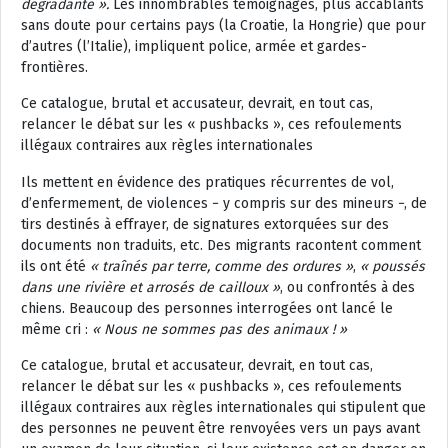
dégradante ».
Les innombrables témoignages, plus accablants
sans doute pour certains pays (la Croatie, la Hongrie) que pour
d’autres (l’Italie), impliquent police, armée et gardes-
frontières.
Ce catalogue, brutal et accusateur, devrait, en tout cas,
relancer le débat sur les « pushbacks », ces refoulements
illégaux contraires aux règles internationales
Ils mettent en évidence des pratiques récurrentes de vol,
d’enfermement, de violences − y compris sur des mineurs −, de
tirs destinés à effrayer, de signatures extorquées sur des
documents non traduits, etc. Des migrants racontent comment
ils ont été
« traînés par terre, comme des ordures »
,
« poussés
dans une rivière et arrosés de cailloux »
, ou confrontés à des
chiens. Beaucoup des personnes interrogées ont lancé le
même cri :
« Nous ne sommes pas des animaux ! »
Ce catalogue, brutal et accusateur, devrait, en tout cas,
relancer le débat sur les « pushbacks », ces refoulements
illégaux contraires aux règles internationales qui stipulent que
des personnes ne peuvent être renvoyées vers un pays avant