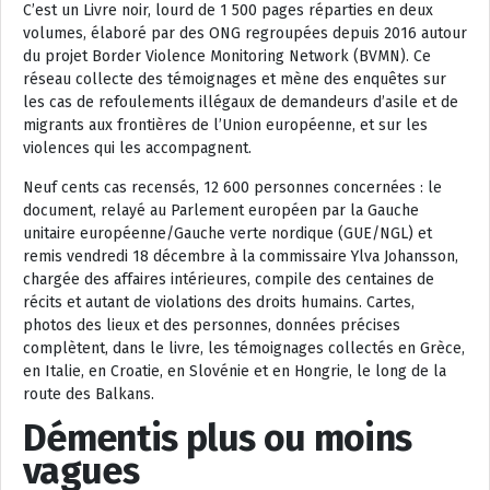
C’est un Livre noir, lourd de 1 500 pages réparties en deux
volumes, élaboré par des ONG regroupées depuis 2016 autour
du projet Border Violence Monitoring Network (BVMN). Ce
réseau collecte des témoignages et mène des enquêtes sur
les cas de refoulements illégaux de demandeurs d’asile et de
migrants aux frontières de l’Union européenne, et sur les
violences qui les accompagnent.
Neuf cents cas recensés, 12 600 personnes concernées : le
document, relayé au Parlement européen par la Gauche
unitaire européenne/Gauche verte nordique (GUE/NGL) et
remis vendredi 18 décembre à la commissaire Ylva Johansson,
chargée des affaires intérieures, compile des centaines de
récits et autant de violations des droits humains. Cartes,
photos des lieux et des personnes, données précises
complètent, dans le livre, les témoignages collectés en Grèce,
en Italie, en Croatie, en Slovénie et en Hongrie, le long de la
route des Balkans.
Démentis plus ou moins
vagues