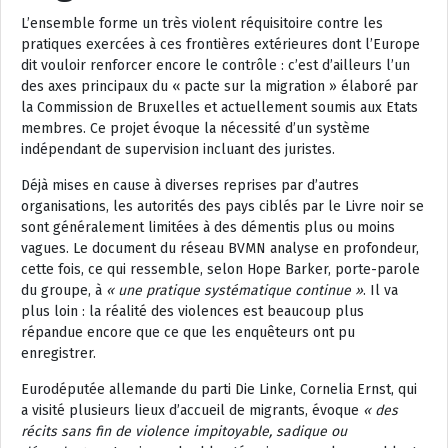
L’ensemble forme un très violent réquisitoire contre les
pratiques exercées à ces frontières extérieures dont l’Europe
dit vouloir renforcer encore le contrôle : c’est d’ailleurs l’un
des axes principaux du « pacte sur la migration » élaboré par
la Commission de Bruxelles et actuellement soumis aux Etats
membres. Ce projet évoque la nécessité d’un système
indépendant de supervision incluant des juristes.
Déjà mises en cause à diverses reprises par d’autres
organisations, les autorités des pays ciblés par le Livre noir se
sont généralement limitées à des démentis plus ou moins
vagues. Le document du réseau BVMN analyse en profondeur,
cette fois, ce qui ressemble, selon Hope Barker, porte-parole
du groupe, à
« une pratique systématique continue »
. Il va
plus loin : la réalité des violences est beaucoup plus
répandue encore que ce que les enquêteurs ont pu
enregistrer.
Eurodéputée allemande du parti Die Linke, Cornelia Ernst, qui
a visité plusieurs lieux d’accueil de migrants, évoque
« des
récits sans fin de violence impitoyable, sadique ou