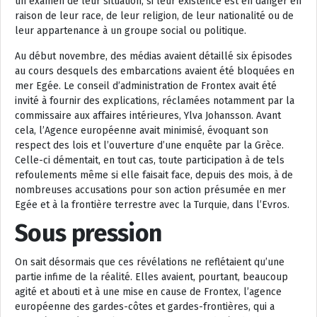
un examen de leur situation, si leur existence est en danger en
raison de leur race, de leur religion, de leur nationalité ou de
leur appartenance à un groupe social ou politique.
Au début novembre, des médias avaient détaillé six épisodes
au cours desquels des embarcations avaient été bloquées en
mer Egée. Le conseil d’administration de Frontex avait été
invité à fournir des explications, réclamées notamment par la
commissaire aux affaires intérieures, Ylva Johansson. Avant
cela, l’Agence européenne avait minimisé, évoquant son
respect des lois et l’ouverture d’une enquête par la Grèce.
Celle-ci démentait, en tout cas, toute participation à de tels
refoulements même si elle faisait face, depuis des mois, à de
nombreuses accusations pour son action présumée en mer
Egée et à la frontière terrestre avec la Turquie, dans l’Evros.
Sous pression
On sait désormais que ces révélations ne reflétaient qu’une
partie infime de la réalité. Elles avaient, pourtant, beaucoup
agité et abouti et à une mise en cause de Frontex, l’agence
européenne des gardes-côtes et gardes-frontières, qui a