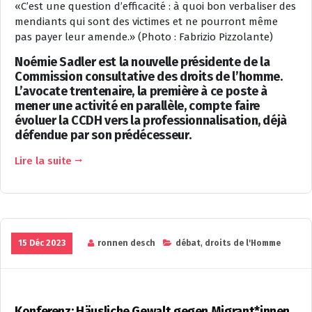
«C’est une question d’efficacité : à quoi bon verbaliser des
mendiants qui sont des victimes et ne pourront même
pas payer leur amende.» (Photo : Fabrizio Pizzolante)
Noémie Sadler est la nouvelle présidente de la
Commission consultative des droits de l’homme.
L’avocate trentenaire, la première à ce poste à
mener une activité en parallèle, compte faire
évoluer la CCDH vers la professionnalisation, déjà
défendue par son prédécesseur.
Lire la suite
15 Déc 2023
ronnen desch
débat
,
droits de l'Homme
Konferenz: Häusliche Gewalt gegen Migrant*innen