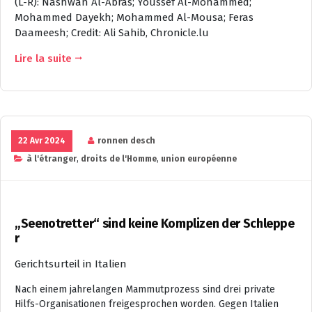
(L-R): Nashwan Al-Abras; Youssef Al-Mohammed;
Mohammed Dayekh; Mohammed Al-Mousa; Feras
Daameesh; Credit: Ali Sahib, Chronicle.lu
Lire la suite
22 Avr 2024
ronnen desch
à l'étranger
,
droits de l'Homme
,
union européenne
„Seenotretter“ sind keine Komplizen der Schleppe
r
Gerichtsurteil in Italien
Nach einem jahrelangen Mammutprozess sind drei private
Hilfs-Organisationen freigesprochen worden. Gegen Italien