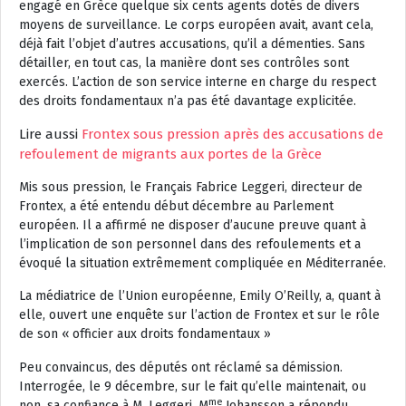
engagé en Grèce quelque six cents agents dotés de divers
moyens de surveillance. Le corps européen avait, avant cela,
déjà fait l’objet d’autres accusations, qu’il a démenties. Sans
détailler, en tout cas, la manière dont ses contrôles sont
exercés. L’action de son service interne en charge du respect
des droits fondamentaux n’a pas été davantage explicitée.
Lire aussi
Frontex sous pression après des accusations de
refoulement de migrants aux portes de la Grèce
Mis sous pression, le Français Fabrice Leggeri, directeur de
Frontex, a été entendu début décembre au Parlement
européen. Il a affirmé ne disposer d’aucune preuve quant à
l’implication de son personnel dans des refoulements et a
évoqué la situation extrêmement compliquée en Méditerranée.
La médiatrice de l’Union européenne, Emily O’Reilly, a, quant à
elle, ouvert une enquête sur l’action de Frontex et sur le rôle
de son « officier aux droits fondamentaux »
Peu convaincus, des députés ont réclamé sa démission.
Interrogée, le 9 décembre, sur le fait qu’elle maintenait, ou
me
non, sa confiance à M. Leggeri, M
Johansson a répondu