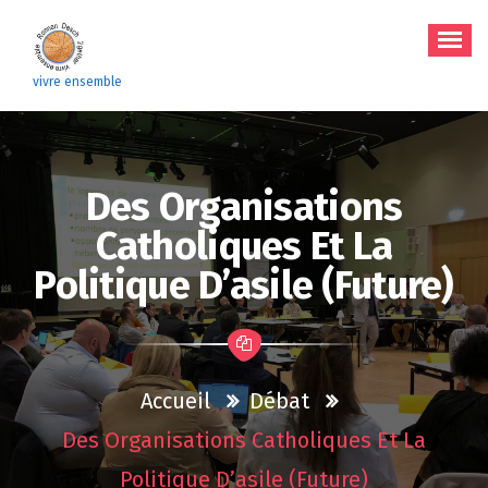
Aller
au
contenu
vivre ensemble
Des Organisations
Catholiques Et La
Politique D’asile (future)
Accueil
Débat
Des Organisations Catholiques Et La
Politique D’asile (future)