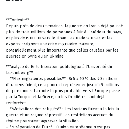
**Contexte**
Depuis près de deux semaines, la guerre en Iran a déjà poussé
plus de trois millions de personnes à fuir à l’intérieur du pays,
et plus de 600 000 vers le Liban. Les Nations Unies et les
experts craignent une crise migratoire majeure,
potentiellement plus importante que celles causées par les
guerres en Syrie ou en Ukraine.
**Analyse de Birte Nienaber, politologue à l’Université du
Luxembourg**
– **Flux migratoires possibles** : Si 5 à 10 % des 90 millions
d’Iraniens fuient, cela pourrait représenter jusqu’à 9 millions
de personnes. La route la plus probable vers l’Europe passe
par la Turquie et la Grèce, où les frontières sont déjà
renforcées.
– **Motivations des réfugiés** : Les Iraniens fuient à la fois la
guerre et un régime répressif. Les restrictions accrues du
régime pourraient aggraver la situation.
– **Préparation de l’UE** : L’Union européenne n’est pas