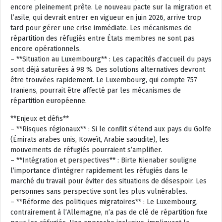
encore pleinement prête. Le nouveau pacte sur la migration et
l’asile, qui devrait entrer en vigueur en juin 2026, arrive trop
tard pour gérer une crise immédiate. Les mécanismes de
répartition des réfugiés entre États membres ne sont pas
encore opérationnels.
– **Situation au Luxembourg** : Les capacités d’accueil du pays
sont déjà saturées à 98 %. Des solutions alternatives devront
être trouvées rapidement. Le Luxembourg, qui compte 757
Iraniens, pourrait être affecté par les mécanismes de
répartition européenne.
**Enjeux et défis**
– **Risques régionaux** : Si le conflit s’étend aux pays du Golfe
(Émirats arabes unis, Koweït, Arabie saoudite), les
mouvements de réfugiés pourraient s’amplifier.
– **Intégration et perspectives** : Birte Nienaber souligne
l’importance d’intégrer rapidement les réfugiés dans le
marché du travail pour éviter des situations de désespoir. Les
personnes sans perspective sont les plus vulnérables.
– **Réforme des politiques migratoires** : Le Luxembourg,
contrairement à l’Allemagne, n’a pas de clé de répartition fixe