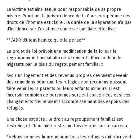
La victime est ainsi tenue pour responsable de sa propre
misère. Pourtant, la jurisprudence de la Cour européenne des
droits de l’homme est claire : la durée de la séparation n’a pas
d’incidence sur l’existence d’une vie familiale effective.
**L’ADR dit tout haut ce qu’elle pense**
Le projet de loi prévoit une modification de la loi sur le
regroupement familial afin de « freiner l’afflux continu de
migrants par le biais du regroupement familial ».
Avoir un logement et des revenus propres devraient devenir
des conditions pour que les réfugiés non reconnus puissent
faire venir leurs parents ou leurs enfants mineurs. Il est
incertain combien de personnes seraient concernées et si ces
changements freineraient l’accomplissement des espoirs des
réfugiés.
Une chose est sûre : le droit au regroupement familial est
restreint, et l’humanité reste une fois de plus sur le carreau.
*« Nous sommes heureux pour tous les réfugiés qui n’arrivent