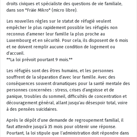
droits civiques et spécialiste des questions de vie familiale,
dans son *Fräie Mikro* (micro libre).
Les nouvelles règles sur le statut de réfugié veulent
empêcher le plus rapidement possible les réfugiés non
reconnus d’amener leur famille la plus proche au
Luxembourg et en sécurité. Pour cela, ils disposent de 6 mois
et ne doivent remplir aucune condition de logement ou
d’accueil.
**La loi prévoit pourtant 9 mois.**
Les réfugiés sont des êtres humains, et les personnes
souffrent de la séparation d’avec leur famille. Avec des
conséquences souvent dramatiques pour la santé mentale des
personnes concernées : stress, crises d’angoisse et de
panique, troubles du sommeil, difficultés de concentration et
découragement général, allant jusqu’au désespoir total, voire
à des pensées suicidaires.
Après le dépôt d’une demande de regroupement familial, il
faut attendre jusqu’à 35 mois pour obtenir une réponse.
Pourtant, la loi stipule que l’administration doit répondre dans