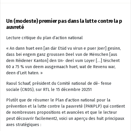
Un (modeste) premier pas dans la lutte contre la p
auvreté
Lecture critique du plan d’action national
« An dann huet een [an där Etüd vu virun e puer Joer] gesinn,
dass bei engem ganz groussen Deel vun de Mënschen [aus
dem Réidener Kanton] den Un- deel vum Loyer […] tëschent
60 a 75 % vun deem ausgemaach huet, wat de Revenu war,
deen d’Leit haten. »
Raoul Schaaf, président du Comité national de dé- fense
sociale (CNDS), sur RTL le 15 décembre 20251
Plutôt que de résumer le Plan d’action national pour la
prévention et la lutte contre la pauvreté (PANPLP) qui contient
de nombreuses propositions et avancées et que le lecteur
peut découvrir facilement2, voici un aperçu des huit principaux
axes stratégiques :