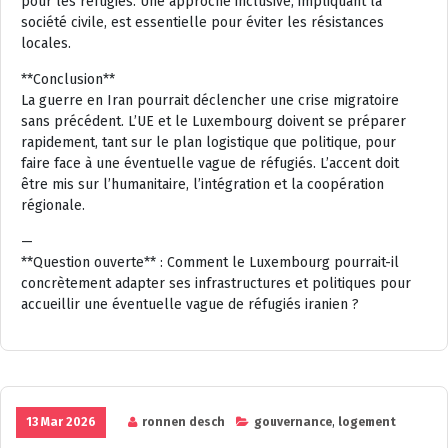
pour les réfugiés. Une approche inclusive, impliquant la
société civile, est essentielle pour éviter les résistances
locales.
**Conclusion**
La guerre en Iran pourrait déclencher une crise migratoire
sans précédent. L’UE et le Luxembourg doivent se préparer
rapidement, tant sur le plan logistique que politique, pour
faire face à une éventuelle vague de réfugiés. L’accent doit
être mis sur l’humanitaire, l’intégration et la coopération
régionale.
—
**Question ouverte** : Comment le Luxembourg pourrait-il
concrètement adapter ses infrastructures et politiques pour
accueillir une éventuelle vague de réfugiés iranien ?
13 Mar 2026
ronnen desch
gouvernance
,
logement