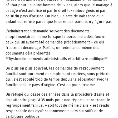
célibat pour un jeune homme de 17 ans, alors que le mariage à
cet âge n’est autorisé ni par le droit luxembourgeois ni par
celui du pays d’origine. Ou bien, un acte de naissance d’un
enfant est refusé parce que le sexe des parents n’y figure pas.
L’administration demande souvent des documents
supplémentaires, même lorsque la personne a déjà fourni
ceux qui lui avaient été demandés précédemment – ce qui
frustre et décourage. Parfois, on redemande même des
documents déjà présentés.
**Dysfonctionnements administratifs et arbitraire politique**
De plus en plus souvent, les demandes de regroupement
familial sont purement et simplement rejetées, sous prétexte
qu’il s’est écoulé trop de temps depuis la séparation avec la
famille dans le pays d’origine. C’est du pur sarcasme.
Un réfugié qui passe des années dans la procédure d’asile et
doit attendre jusqu’à 35 mois pour une réponse concernant le
regroupement familial – soit tout de même 3 ans – est rendu
responsable des dysfonctionnements administratifs et de
l’arbitraire politique.