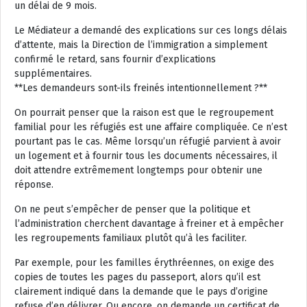
un délai de 9 mois.
Le Médiateur a demandé des explications sur ces longs délais
d’attente, mais la Direction de l’immigration a simplement
confirmé le retard, sans fournir d’explications
supplémentaires.
**Les demandeurs sont-ils freinés intentionnellement ?**
On pourrait penser que la raison est que le regroupement
familial pour les réfugiés est une affaire compliquée. Ce n’est
pourtant pas le cas. Même lorsqu’un réfugié parvient à avoir
un logement et à fournir tous les documents nécessaires, il
doit attendre extrêmement longtemps pour obtenir une
réponse.
On ne peut s’empêcher de penser que la politique et
l’administration cherchent davantage à freiner et à empêcher
les regroupements familiaux plutôt qu’à les faciliter.
Par exemple, pour les familles érythréennes, on exige des
copies de toutes les pages du passeport, alors qu’il est
clairement indiqué dans la demande que le pays d’origine
refuse d’en délivrer. Ou encore, on demande un certificat de