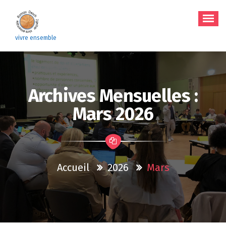
Aller
au
contenu
vivre ensemble
Archives Mensuelles :
Mars 2026
Accueil
2026
Mars